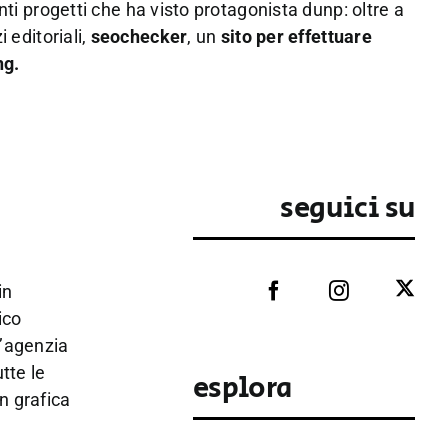
nti progetti che ha visto protagonista dunp: oltre a
 editoriali,
seochecker
, un
sito per effettuare
ng.
seguici su
in
ico
’
agenzia
tte le
esplora
n grafica