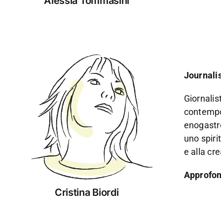
Alessia Tommasini
Journali
Giornalis
contempor
enogastr
uno spiri
e alla cr
Approfond
Cristina Biordi