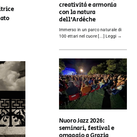
creatività e armonia
itrice
con la natura
nato
dell’Ardèche
Immerso in un parco naturale di
100 ettari nel cuore [...]
Leggi →
Nuoro Jazz 2026:
seminari, festival e
omaggio a Grazia