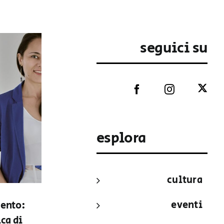
seguici su
esplora
cultura
eventi
mento:
ca di