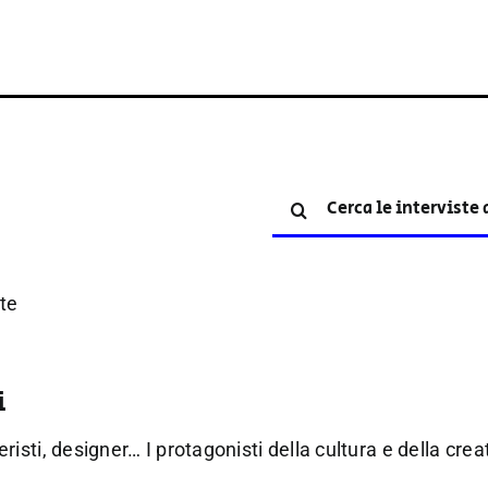
Cerca
per:
ste
i
galleristi, designer… I protagonisti della cultura e della c