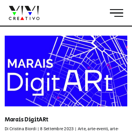
Salta
al
contenuto
Marais DigitARt
Di
Cristina Biordi
|
8 Settembre 2023
|
Arte
,
arte-eventi
,
arte-