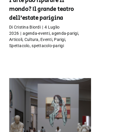
l’arte può riparare il
mondo? Il grande teatro
dell’estate parigina
Di
Cristina Biordi
|
4 Luglio
2026
|
agenda-eventi
,
agenda-parigi
,
Articoli
,
Cultura
,
Eventi
,
Parigi
,
Spettacolo
,
spettacolo-parigi