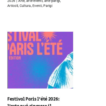
2026
|
Arte
,
arte-eventi
,
arte-parigi
,
Articoli
,
Cultura
,
Eventi
,
Parigi
Festival Paris l’été 2026: