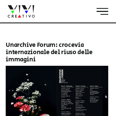
Salta
al
contenuto
Unarchive Forum: crocevia
internazionale del riuso delle
immagini