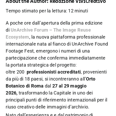
About the Author:
Redazione ViviCreativo
Tempo stimato per la lettura: 12 minuti
A poche ore dall’apertura della prima edizione
di
UnArchive Forum – The Image Reuse
Ecosystem
, la nuova piattaforma professionale
internazionale nata al fianco di UnArchive Found
Footage Fest, emergono i numeri di una
partecipazione che conferma immediatamente
la portata strategica del progetto:
oltre 200
professionisti accreditati
, provenienti
da più di 18 paesi, si incontreranno all’
Orto
Botanico di
Roma
dal
27 al 29 maggio
2026,
trasformando la Capitale in uno dei
principali punti di riferimento internazionali per il
riuso creativo delle immagini d’archivio.
Nato dall’esperienza e e dal patrimonio di