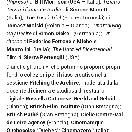
(Ripreso)
di
Bill Morrison
(USA – Italia);
Tiziano
Terzani l’amante tradito
di
Simone Manetti
(Italia);
The Toruń Trial
(Proces Toruński) di
Tomasz Wolski
(Polonia – Olanda);
Unarchiving
Gay Desire
di
Simon Dickel
(Germania);
Un
ritorno
di F
ederico Ferrone e Michele
Manzolini
(Italia);
The Untitled Bicentennial
Film di
Sierra Pettengill
(USA).
9 anche gli archivi che potranno proporre propri
fondi o collezioni per il riuso creativo nella
sessione
Pitching the Archive
, moderata dalla
docente di cinema e studiosa di restauro
digitale
Rossella Catanese
:
Beeld and Geluid
(Olanda);
British Film Institute
(Gran Bretagna);
British Pathé
(Gran Bretagna);
Ciclic Centre-Val
de Loire agency
(Francia);
Cinemateque
Quebecoise
(Quebec);
Cinemazero
(Italia);