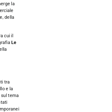
merge la
erciale
e, della
ra cui il
ografia
Le
ella
i tra
lo e la
n sul tema
tati
temporanei