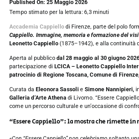
Published On: 25 Maggio 2026
Tempo stimato per la lettura: 6,3 minuti
Accademia Cappiello
di Firenze, parte del polo fo
Cappiello. Immagine, memoria e formazione del vis
Leonetto Cappiello
(1875–1942), e alla continuità 
Aperta al pubblico
dal 28 maggio al 30 giugno 202
partecipazione di
LCICA – Leonetto Cappiello Inter
patrocinio di Regione Toscana, Comune di Firenze
Curata da
Eleonora Sassoli
e
Simone Nannipieri,
i
Galleria d’Arte Athena
di Livorno. “Essere Cappiell
come un percorso culturale e un’occasione di conf
“Essere Cappiello”: la mostra che rimette 
«
Con “Essere Cappiello” non celebriamo soltanto una 