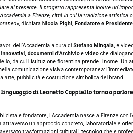
lare al presente. Il progetto rappresenta inoltre un’impo
Accademia a Firenze, città in cui la tradizione artistica 
poraneo
», dichiara
Nicola Pighi,
Fondatore e President
lavori dell’Accademia a cura di
Stefano Mingaia,
e vide
innovativi, documenti d’Archivio
e
video
che dialogan
llo, da cui l’istituzione fiorentina prende il nome. Un a
i nella comunicazione visiva contemporanea: l’immediat
tra arte, pubblicità e costruzione simbolica del brand.
linguaggio di Leonetto Cappiello torna a parlare
ubblicista e fondatore, l’Accademia nasce a Firenze con l’
 attraverso un approccio concreto, laboratoriale e orien
traversato trasformazioni culturali, tecnologiche e profes