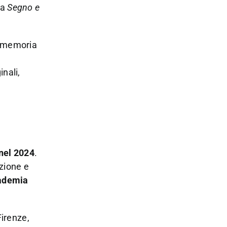
za
Segno e
a memoria
inali,
nel 2024
.
azione e
ademia
Firenze,