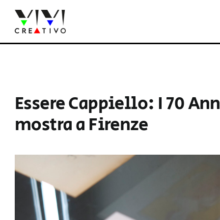
Salta
al
contenuto
Essere Cappiello: I 70 An
mostra a Firenze