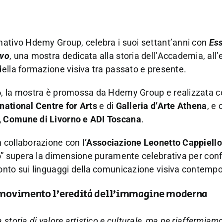
rmativo Hdemy Group, celebra i suoi settant’anni con
Es
ivo
, una mostra dedicata alla storia dell’Accademia, all’e
della formazione visiva tra passato e presente.
6
, la mostra è promossa da Hdemy Group e realizzata c
national Centre for Arts
e di
Galleria d’Arte Athena
, e 
, Comune di Livorno e ADI Toscana
.
n collaborazione con
l’Associazione Leonetto Cappiello
o” supera la dimensione puramente celebrativa per conf
ronto sui linguaggi della comunicazione visiva contemp
in movimento l’eredità dell’immagine moderna
storia di valore artistico e culturale, ma ne riaffermiam