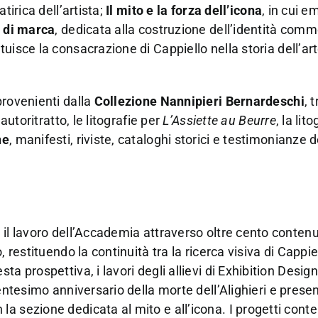
tirica dell’artista;
Il mito e la forza dell’icona
, in cui e
à di marca
, dedicata alla costruzione dell’identità comm
ituisce la consacrazione di Cappiello nella storia dell’art
provenienti dalla
Collezione Nannipieri Bernardeschi
, t
autoritratto, le litografie per
L’Assiette au Beurre
, la lit
ne
, manifesti, riviste, cataloghi storici e testimonianze d
il lavoro dell’Accademia attraverso oltre cento contenut
 restituendo la continuità tra la ricerca visiva di Cappiel
a prospettiva, i lavori degli allievi di Exhibition Desig
entesimo anniversario della morte dell’Alighieri e presen
la sezione dedicata al mito e all’icona. I progetti con