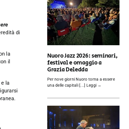
sere
redità di
on la
Nuoro Jazz 2026: seminari,
con il
festival e omaggio a
Grazia Deledda
Per nove giorni Nuoro torna a essere
e la
una delle capitali [...]
Leggi →
igurarsi
oranea.
o