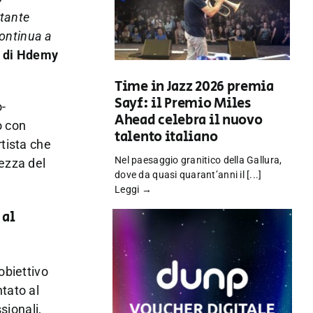
rtante
continua a
e di Hdemy
Time in Jazz 2026 premia
Sayf: il Premio Miles
o-
Ahead celebra il nuovo
o con
talento italiano
rtista che
Nel paesaggio granitico della Gallura,
ezza del
dove da quasi quarant’anni il [...]
Leggi →
 al
obiettivo
tato al
sionali,