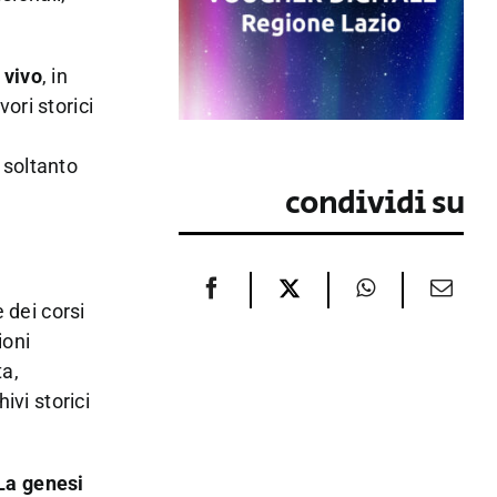
vivo
, in
ori storici
 soltanto
condividi su
 dei corsi
ioni
ta,
ivi storici
La genesi