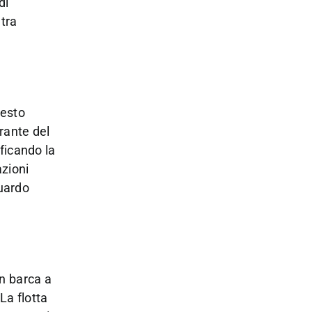
di
tra
testo
rante del
ficando la
azioni
guardo
in barca a
La flotta