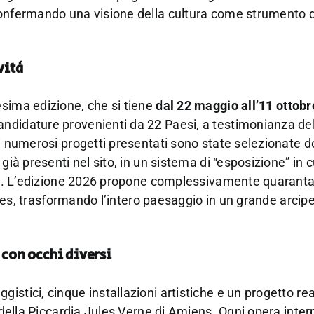
confermando una visione della cultura come strumento d
vità
esima edizione, che si tiene
dal 22 maggio all’11 ottob
ndidature provenienti da 22 Paesi, a testimonianza del
i numerosi progetti presentati sono state selezionate d
ià presenti nel sito, in un sistema di “esposizione” in c
enti. L’edizione 2026 propone complessivamente quarant
nages, trasformando l’intero paesaggio in un grande arcip
 con occhi diversi
stici, cinque installazioni artistiche e un progetto rea
 della Piccardia Jules Verne di Amiens. Ogni opera interp