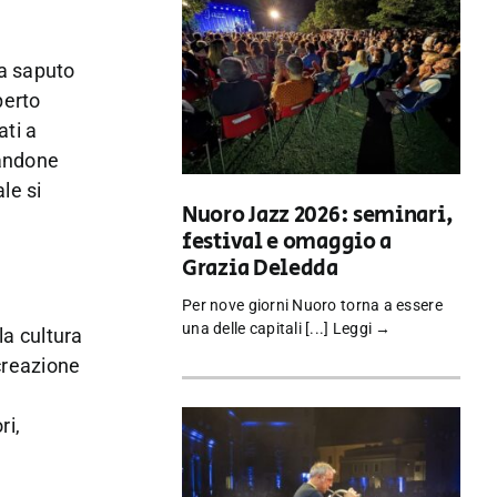
ha saputo
perto
ati a
tandone
le si
Nuoro Jazz 2026: seminari,
festival e omaggio a
Grazia Deledda
Per nove giorni Nuoro torna a essere
una delle capitali [...]
Leggi →
la cultura
creazione
a
ri,