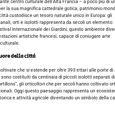
nte centro culturale dell’Alta Francia – a poco più di un
per la sua magnifica cattedrale gotica, patrimonio mond
ittà custodisce un tesoro naturale unico in Europa: gli
nali, orti e isolotti rappresenta da secoli un elemento
estival Internazionale dei Giardini, questo ambiente div
estazioni artistiche francesi, capace di coniugare arte
culturale.
uore della città
oltivate che si estende per oltre 393 ettari alle porte d
ono costituiti da centinaia di piccoli isolotti separati d
rtillons”, gli orticoltori che per secoli hanno coltivato or
dizionali. Oggi questo paesaggio rappresenta un ecosiste
orica e attività agricole diventando un simbolo della ca