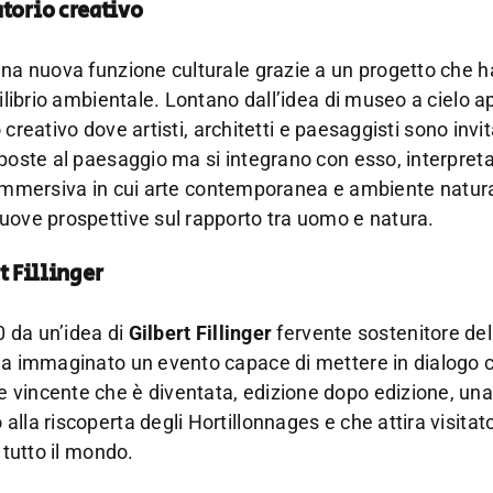
torio creativo
una nuova funzione culturale grazie a un progetto che 
uilibrio ambientale. Lontano dall’idea di museo a cielo a
o creativo dove artisti, architetti e paesaggisti sono invit
imposte al paesaggio ma si integrano con esso, interpre
nza immersiva in cui arte contemporanea e ambiente natura
nuove prospettive sul rapporto tra uomo e natura.
t Fillinger
0 da un’idea di
Gilbert Fillinger
fervente sostenitore del
 ha immaginato un evento capace di mettere in dialogo 
 vincente che è diventata, edizione dopo edizione, un
lla riscoperta degli Hortillonnages e che attira visitato
 tutto il mondo.