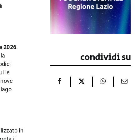
i
re 2026
.
condividi su
la
odici
ui le
anove
elago
lizzato in
reta il