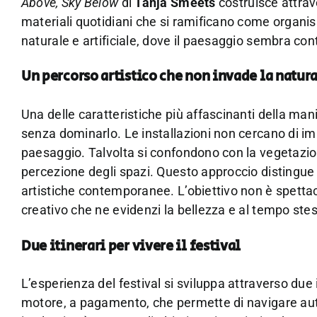
Above, Sky Below
di
Tanja Smeets
costruisce attrave
materiali quotidiani che si ramificano come organ
naturale e artificiale, dove il paesaggio sembra c
Un percorso artistico che non invade la natur
Una delle caratteristiche più affascinanti della mani
senza dominarlo. Le installazioni non cercano di i
paesaggio. Talvolta si confondono con la vegetazion
percezione degli spazi. Questo approccio distingue i
artistiche contemporanee. L’obiettivo non è spettac
creativo che ne evidenzi la bellezza e al tempo stess
Due itinerari per vivere il festival
L’esperienza del festival si sviluppa attraverso due i
motore, a pagamento, che permette di navigare auto