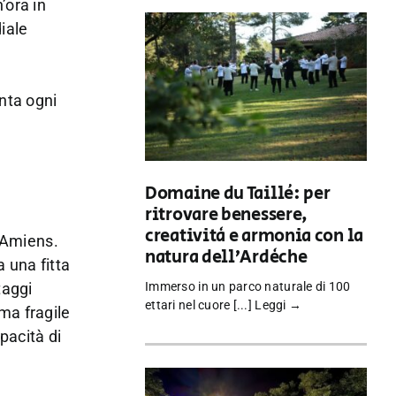
’ora in
iale
enta ogni
Domaine du Taillé: per
ritrovare benessere,
creatività e armonia con la
i Amiens.
natura dell’Ardèche
a una fitta
taggi
Immerso in un parco naturale di 100
ettari nel cuore [...]
Leggi →
ma fragile
pacità di