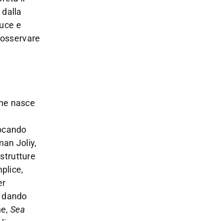
 dalla
luce e
a osservare
che nasce
vocando
an Joliy,
 strutture
plice,
er
, dando
ne,
Sea