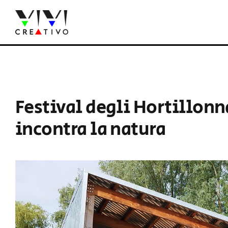
Salta
al
contenuto
Festival degli Hortillonn
incontra la natura