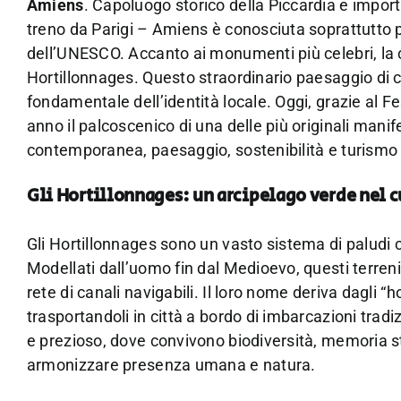
Amiens
. Capoluogo storico della Piccardia e importa
treno da Parigi – Amiens è conosciuta soprattutto 
dell’UNESCO. Accanto ai monumenti più celebri, la c
Hortillonnages. Questo straordinario paesaggio di ca
fondamentale dell’identità locale. Oggi, grazie al F
anno il palcoscenico di una delle più originali manif
contemporanea, paesaggio, sostenibilità e turismo 
Gli Hortillonnages: un arcipelago verde nel c
Gli Hortillonnages sono un vasto sistema di paludi c
Modellati dall’uomo fin dal Medioevo, questi terreni s
rete di canali navigabili. Il loro nome deriva dagli “ho
trasportandoli in città a bordo di imbarcazioni tra
e prezioso, dove convivono biodiversità, memoria st
armonizzare presenza umana e natura.