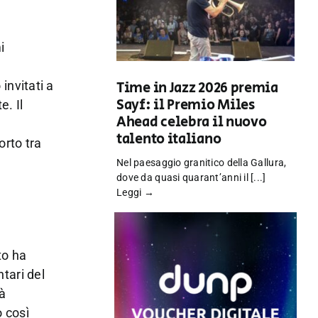
i
Time in Jazz 2026 premia
 invitati a
Sayf: il Premio Miles
e. Il
Ahead celebra il nuovo
talento italiano
orto tra
Nel paesaggio granitico della Gallura,
dove da quasi quarant’anni il [...]
Leggi →
to ha
ntari del
tà
o così