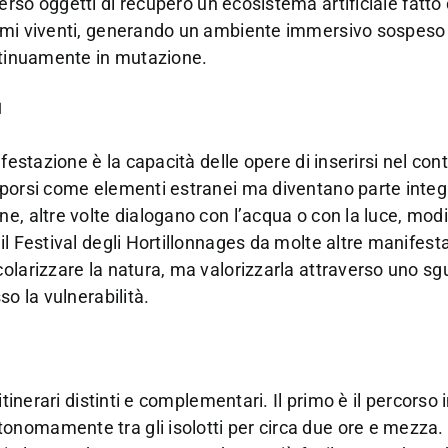
rso oggetti di recupero un ecosistema artificiale fatto 
ismi viventi, generando un ambiente immersivo sospeso 
ontinuamente in mutazione.
a
festazione è la capacità delle opere di inserirsi nel con
mporsi come elementi estranei ma diventano parte integ
e, altre volte dialogano con l’acqua o con la luce, modi
l Festival degli Hortillonnages da molte altre manifest
olarizzare la natura, ma valorizzarla attraverso uno s
o la vulnerabilità.
tinerari distinti e complementari. Il primo è il percorso 
nomamente tra gli isolotti per circa due ore e mezza. 