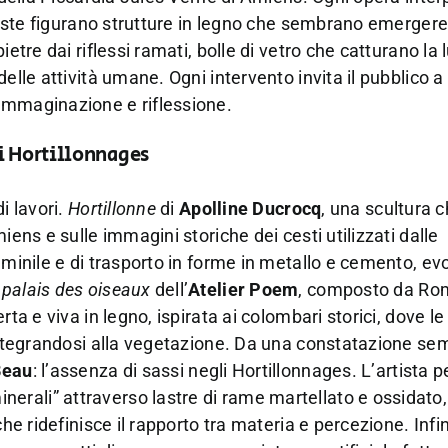
oposte figurano strutture in legno che sembrano emergere
etre dai riflessi ramati, bolle di vetro che catturano la 
delle attività umane. Ogni intervento invita il pubblico 
immaginazione e riflessione.
i Hortillonnages
i lavori.
Hortillonne
di
Apolline Ducrocq
, una scultura 
iens e sulle immagini storiche dei cesti utilizzati dalle
emminile e di trasporto in forme in metallo e cemento, e
 palais des oiseaux
dell’
Atelier Poem
, composto da Rom
ta e viva in legno, ispirata ai colombari storici, dove le
 integrandosi alla vegetazione. Da una constatazione sem
Beau
: l’assenza di sassi negli Hortillonnages. L’artista p
erali” attraverso lastre di rame martellato e ossidato
che ridefinisce il rapporto tra materia e percezione. Infi