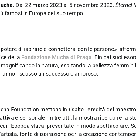
Mucha
. Dal 22 marzo 2023 al 5 novembre 2023,
Éternel
 più famosi in Europa del suo tempo.
 potere di ispirare e connettersi con le persone», afferm
ice de la
Fondazione Mucha di Praga
. Fin dai suoi esord
o: magnificando la natura, esaltando la bellezza femminil
e hanno riscosso un successo clamoroso.
ucha Foundation mettono in risalto l’eredità del maestro 
va e sensoriale. In tre atti, la mostra ripercorre la sto
cui l’Epopea slava, presentate in modo spettacolare. S
ll’artista, fonte di ispirazione per la creazione contempo