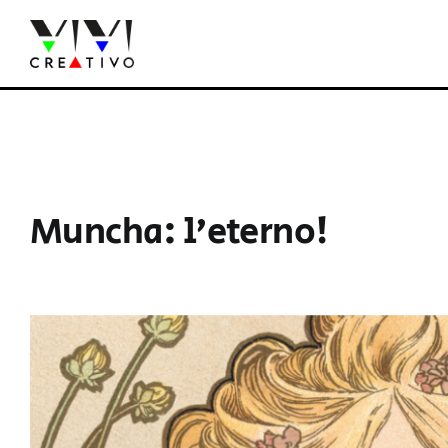
Salta
al
contenuto
Muncha: l’eterno!