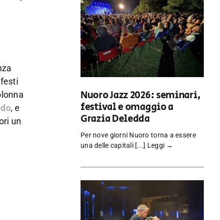
nza
festi
Nuoro Jazz 2026: seminari,
colonna
festival e omaggio a
ndo
, e
Grazia Deledda
tori un
Per nove giorni Nuoro torna a essere
una delle capitali [...]
Leggi →