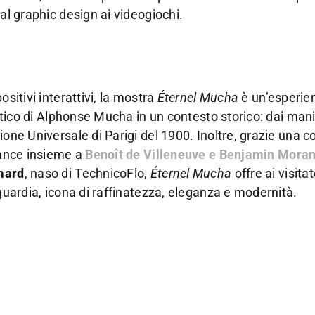
al graphic design ai videogiochi.
sitivi interattivi, la mostra
Éternel Mucha
è un’esperie
istico di Alphonse Mucha in un contesto storico: dai mani
ione Universale di Parigi del 1900. Inoltre, grazie una 
France insieme a
Benoît de Villeneuve
e
Benjamin Mora
mard
, naso di TechnicoFlo,
Éternel Mucha
offre ai visita
nguardia, icona di raffinatezza, eleganza e modernità.