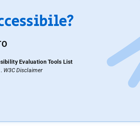
accessibile?
TO
ibility Evaluation Tools List
a.
W3C Disclaimer