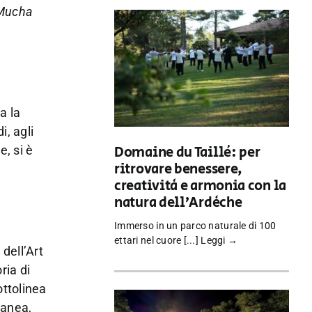
 Mucha
a la
i, agli
e, si è
Domaine du Taillé: per
ritrovare benessere,
creatività e armonia con la
natura dell’Ardèche
Immerso in un parco naturale di 100
ettari nel cuore [...]
Leggi →
dell’Art
ria di
ottolinea
ranea,