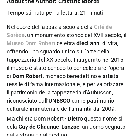
About the Author:
Cristina Biordi
Tempo stimato per la lettura: 21 minuti
Nel cuore dell’abbazia-scuola della
Cité de
Sorèze
,
un monumento storico del XVII secolo,
il
Museo Dom Robert
celebra
dieci anni
di vita,
offrendo uno sguardo unico sull’arte della
tappezzeria del XX secolo
.
Inaugurato nel 2015,
il museo è stato concepito per celebrare l’opera
di
Dom Robert
, monaco benedettino e artista
tessile di fama internazionale, e per valorizzare
il patrimonio della tappezzeria d’Aubusson,
riconosciuto dall’
UNESCO
come patrimonio
culturale immateriale dell’umanità dal 2009
.
Ma chi era Dom Robert? Dietro questo nome si
cela
Guy de Chaunac-Lanzac
, un uomo segnato
dalla storia e dal destino.