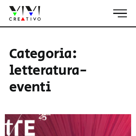
Salta
al
contenuto
Categoria:
letteratura-
eventi