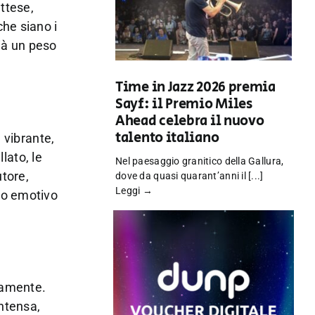
attese,
che siano i
ià un peso
Time in Jazz 2026 premia
Sayf: il Premio Miles
Ahead celebra il nuovo
talento italiano
 vibrante,
lato, le
Nel paesaggio granitico della Gallura,
utore,
dove da quasi quarant’anni il [...]
Leggi →
io emotivo
tamente.
intensa,