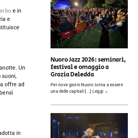
erbo
e in
zia e
stituisce
Nuoro Jazz 2026: seminari,
festival e omaggio a
anotte. Un
Grazia Deledda
 suoni,
a offre ad
Per nove giorni Nuoro torna a essere
una delle capitali [...]
Leggi →
 bensì
adotta in