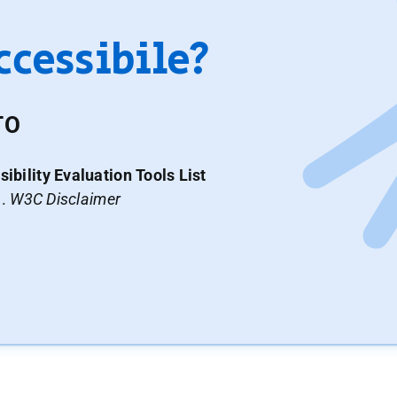
accessibile?
TO
ibility Evaluation Tools List
a.
W3C Disclaimer