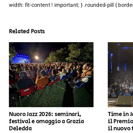
width: fit-content ! important; } .rounded-pill { bor
Related Posts
Nuoro Jazz 2026: seminari,
Time in J
festival e omaggio a Grazia
il Premi
Deledda
il nuovo 