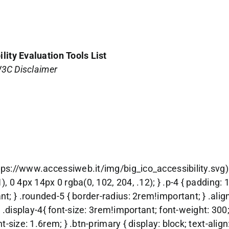
lity Evaluation Tools List
3C Disclaimer
tps://www.accessiweb.it/img/big_ico_accessibility.svg) 
, 0 4px 14px 0 rgba(0, 102, 204, .12); } .p-4 { padding: 
 } .rounded-5 { border-radius: 2rem!important; } .align-
} .display-4{ font-size: 3rem!important; font-weight: 300
t-size: 1.6rem; } .btn-primary { display: block; text-alig