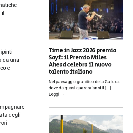
ematiche
il
Time in Jazz 2026 premia
ipinti
Sayf: il Premio Miles
a da una
Ahead celebra il nuovo
ico e
talento italiano
Nel paesaggio granitico della Gallura,
dove da quasi quarant’anni il [...]
Leggi →
compagnare
ata degli
vori