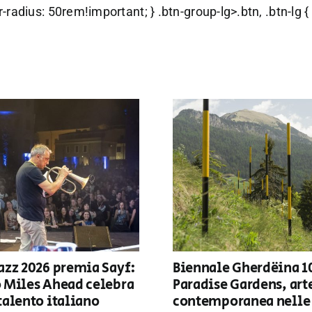
der-radius: 50rem!important; } .btn-group-lg>.btn, .btn-lg
azz 2026 premia Sayf:
Biennale Gherdëina 1
o Miles Ahead celebra
Paradise Gardens, art
talento italiano
contemporanea nelle