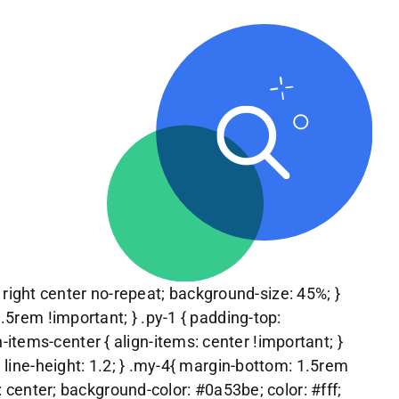
right center no-repeat; background-size: 45%; }
1.5rem !important; } .py-1 { padding-top:
items-center { align-items: center !important; }
; line-height: 1.2; } .my-4{ margin-bottom: 1.5rem
n: center; background-color: #0a53be; color: #fff;