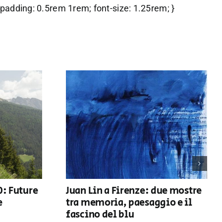
 { padding: 0.5rem 1rem; font-size: 1.25rem; }
0: Future
Juan Lin a Firenze: due mostre
e
tra memoria, paesaggio e il
fascino del blu