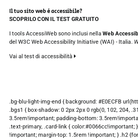
Il tuo sito web è accessibile?
SCOPRILO CON IL TEST GRATUITO
I tools AccessiWeb sono inclusi nella
Web Accessibi
del W3C Web Accessibility Initiative (WAI) - Italia.
W
Vai al test di accessibilità
.bg-blu-light-img-end { background: #E0ECFB url(ht
.bgs1 { box-shadow: 0 2px 2px 0 rgb(0, 102, 204, .31)
3.5rem!important; padding-bottom: 3.5rem!important;
.text-primary, .card-link { color:#0066cc!important; 
!important; margin-top: 1.5rem !important; } .h2 {fon