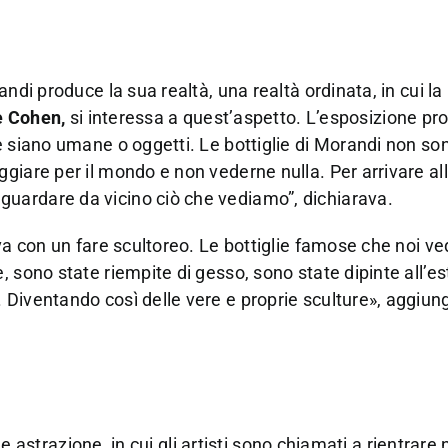
ndi produce la sua realtà, una realtà ordinata, in cui la
e Cohen,
si interessa a quest’aspetto. L’esposizione pr
e siano umane o oggetti. Le bottiglie di Morandi non so
giare per il mondo e non vederne nulla. Per arrivare al
uardare da vicino ciò che vediamo”, dichiarava.
ava con un fare scultoreo. Le bottiglie famose che noi v
 sono state riempite di gesso, sono state dipinte all’es
Diventando così delle vere e proprie sculture», aggiung
 e astrazione, in cui gli artisti sono chiamati a rientrare 