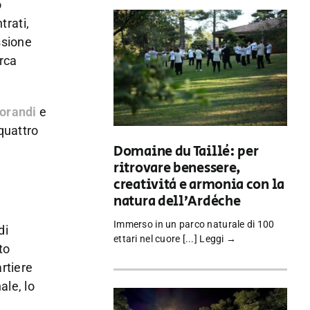
o
trati,
ssione
erca
orandi
e
 quattro
Domaine du Taillé: per
ritrovare benessere,
creatività e armonia con la
natura dell’Ardèche
Immerso in un parco naturale di 100
di
ettari nel cuore [...]
Leggi →
to
artiere
ale, lo