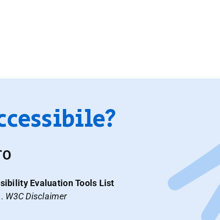
accessibile?
TO
ibility Evaluation Tools List
a.
W3C Disclaimer