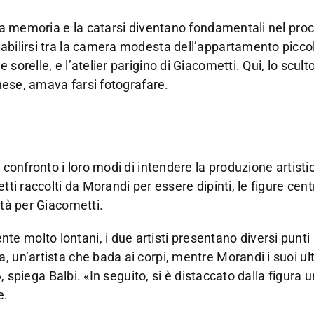
i la memoria e la catarsi diventano fondamentali nel pro
tabilirsi tra la camera modesta dell’appartamento picco
sorelle, e l’atelier parigino di Giacometti. Qui, lo scult
gnese, amava farsi fotografare.
 confronto i loro modi di intendere la produzione artistic
ti raccolti da Morandi per essere dipinti, le figure centr
ità per Giacometti.
 molto lontani, i due artisti presentano diversi punti 
 un’artista che bada ai corpi, mentre Morandi i suoi ul
0», spiega Balbi. «In seguito, si è distaccato dalla figur
e.