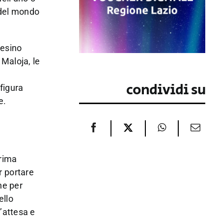
e del mondo
aesino
 Maloja, le
condividi su
figura
e.
prima
r portare
ne per
ello
’attesa e