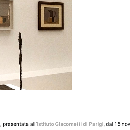
i
, presentata all’
Istituto Giacometti di Parigi,
dal 15 no