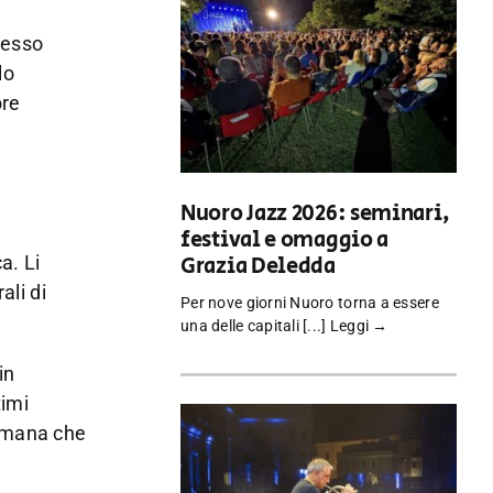
cesso
lo
ore
Nuoro Jazz 2026: seminari,
festival e omaggio a
Grazia Deledda
a. Li
ali di
Per nove giorni Nuoro torna a essere
una delle capitali [...]
Leggi →
in
timi
a umana che