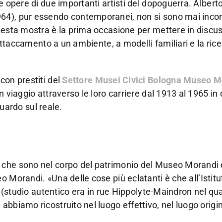
e opere di due importanti artisti del dopoguerra. Albert
64), pur essendo contemporanei, non si sono mai incon
Questa mostra è la prima occasione per mettere in discu
’attaccamento a un ambiente, a modelli familiari e la ric
con prestiti del
Settore
Musei Civici Bologna
Museo M
 viaggio attraverso le loro carriere dal 1913 al 1965 in
guardo sul reale.
 che sono nel corpo del patrimonio del Museo Morandi 
eo Morandi. «Una delle cose più eclatanti è che all’Istitu
i (studio autentico era in rue Hippolyte-Maindron nel qu
bbiamo ricostruito nel luogo effettivo, nel luogo origin