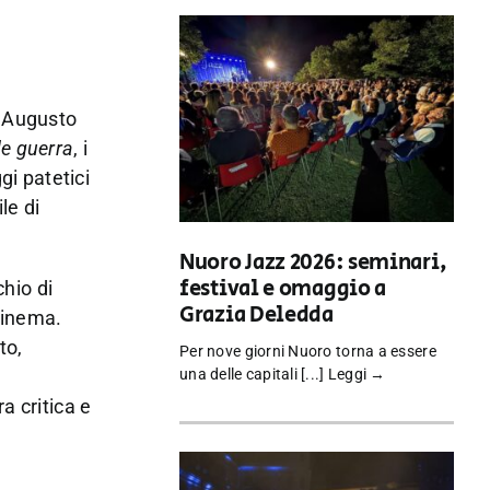
n Augusto
e guerra
, i
gi patetici
le di
Nuoro Jazz 2026: seminari,
festival e omaggio a
chio di
Grazia Deledda
cinema.
to,
Per nove giorni Nuoro torna a essere
una delle capitali [...]
Leggi →
a critica e