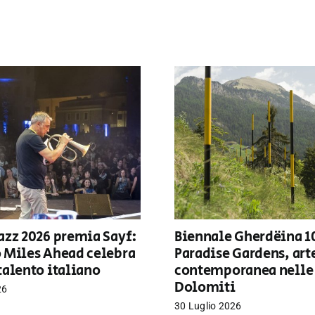
azz 2026 premia Sayf:
Biennale Gherdëina 1
o Miles Ahead celebra
Paradise Gardens, art
talento italiano
contemporanea nelle
Dolomiti
26
30 Luglio 2026