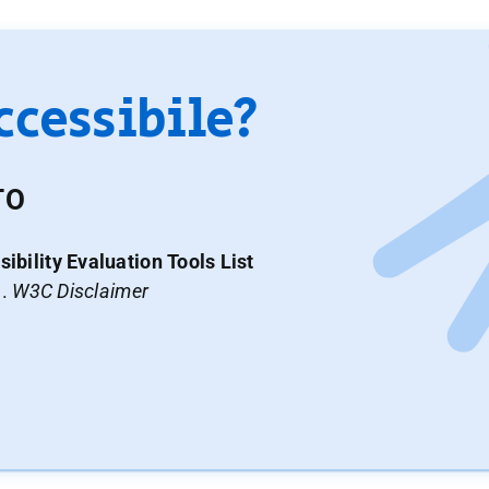
accessibile?
TO
ibility Evaluation Tools List
a.
W3C Disclaimer