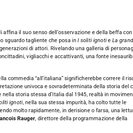
i affina il suo senso dell’osservazione e della beffa co
no sguardo tagliente che posa in
I soliti ignoti
e
La grand
 generazioni di attori. Rivelando una galleria di personag
oncittadini, vigliacchi e accattivanti, una fonte inesauribi
lla commedia “all’italiana” significherebbe correre il ris
pretazione univoca e sovradeterminata della storia del 
 nella storia stessa d’Italia dal 1945, realtà in movimen
oliti ignoti
, nella sua stessa impurità, ha colto tutte le
nendo molto rapidamente, in derisione o farsa, una lettur
ancois Rauger
, direttore della programmazione della