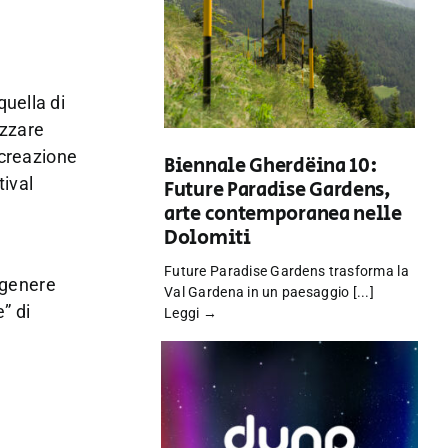
quella di
izzare
 creazione
Biennale Gherdëina 10:
ival
Future Paradise Gardens,
arte contemporanea nelle
Dolomiti
Future Paradise Gardens trasforma la
e genere
Val Gardena in un paesaggio [...]
” di
Leggi →