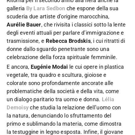
Ritorna per il secondo anno alla fiera anche la
galleria
By Lara Sedbon
che espone della sua
scuderia due artiste d’origine marocchina,
Aurélie Bauer
, che rivisita i classici sotto la lente
degli eventi attuali per parlare d’immigrazione e
trasmissione, e
Rebecca Brodskis
, i cui ritratti di
donne dallo sguardo penetrante sono una
celebrazione della forza spirituale femminile.
E ancora,
Eugénie Modai
le cui opere in plastica
vegetale, tra quadro e scultura, gioiose e
colorate sono profondamente ancorate alle
problematiche della società e della vita, come
un dialogo paritario tra uomo e donna.
Lélia
Demoisy
che studia la relazione dell’uomo con
la natura, denunciando lo sfruttamento del
primo e sublimando la materia, come dimostra
la testuggine in legno esposta. Infine, il giovane