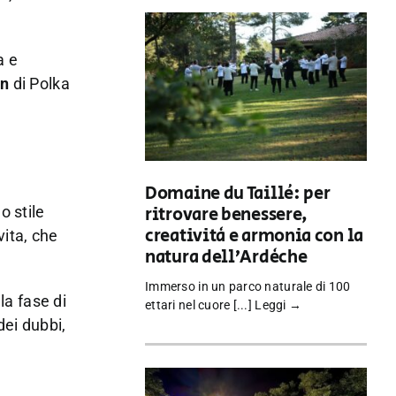
a e
in
di Polka
Domaine du Taillé: per
 stile
ritrovare benessere,
creatività e armonia con la
vita, che
natura dell’Ardèche
Immerso in un parco naturale di 100
la fase di
ettari nel cuore [...]
Leggi →
dei dubbi,