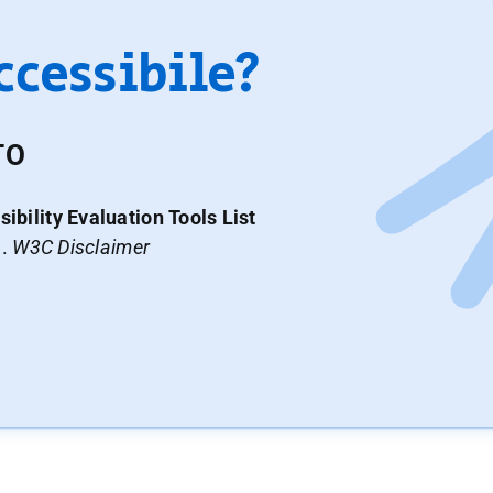
accessibile?
TO
ibility Evaluation Tools List
a.
W3C Disclaimer