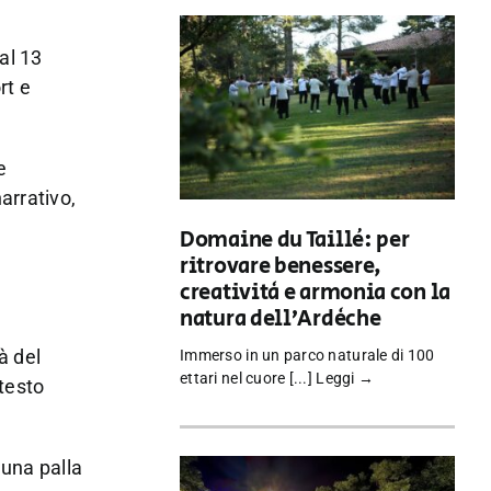
al 13
rt e
e
arrativo,
Domaine du Taillé: per
ritrovare benessere,
creatività e armonia con la
natura dell’Ardèche
à del
Immerso in un parco naturale di 100
ettari nel cuore [...]
Leggi →
ntesto
 una palla