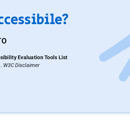
accessibile?
TO
ibility Evaluation Tools List
a.
W3C Disclaimer