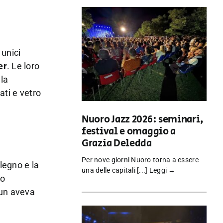
 unici
er
. Le loro
 la
ati e vetro
Nuoro Jazz 2026: seminari,
festival e omaggio a
Grazia Deledda
Per nove giorni Nuoro torna a essere
legno e la
una delle capitali [...]
Leggi →
lo
alun aveva