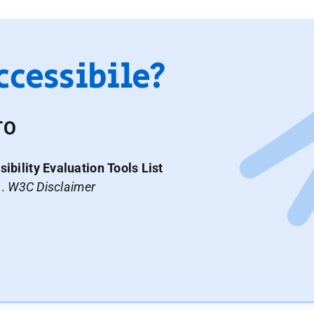
accessibile?
TO
ibility Evaluation Tools List
a.
W3C Disclaimer