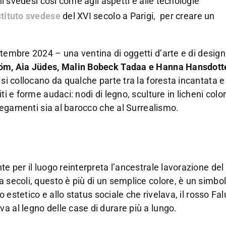
oni svedesi così come agli aspetti e alle tecnologie
stituto svedese
del XVI secolo a Parigi,
per creare un
tembre 2024 – una ventina di oggetti d’arte e di design
öm, Aia Jüdes, Malin Bobeck Tadaa e Hanna Hansdott
si collocano da qualche parte tra la foresta incantata e
i e forme audaci: nodi di legno, sculture in licheni color
llegamenti sia al barocco che al S
urrealismo.
e per il luogo reinterpreta l’ancestrale lavorazione del 
a secoli, questo è più di un semplice colore, è un simbo
to estetico e allo status sociale che rivelava, il rosso F
a al legno delle case di durare più a lungo.