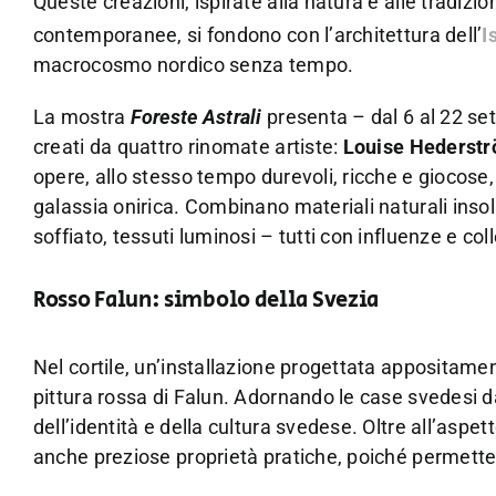
Queste creazioni, ispirate alla natura e alle tradizi
contemporanee, si fondono con l’architettura dell’
I
macrocosmo nordico senza tempo.
La mostra
Foreste Astrali
presenta – dal 6 al 22 set
creati da quattro rinomate artiste:
Louise Hederstr
opere, allo stesso tempo durevoli, ricche e giocose, 
galassia onirica. Combinano materiali naturali insolit
soffiato, tessuti luminosi – tutti con influenze e co
Rosso Falun: simbolo della Svezia
Nel cortile, un’installazione progettata appositament
pittura rossa di Falun. Adornando le case svedesi d
dell’identità e della cultura svedese. Oltre all’aspet
anche preziose proprietà pratiche, poiché permettev