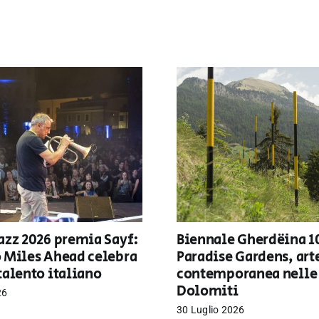
azz 2026 premia Sayf:
Biennale Gherdëina 1
o Miles Ahead celebra
Paradise Gardens, art
talento italiano
contemporanea nelle
Dolomiti
26
30 Luglio 2026