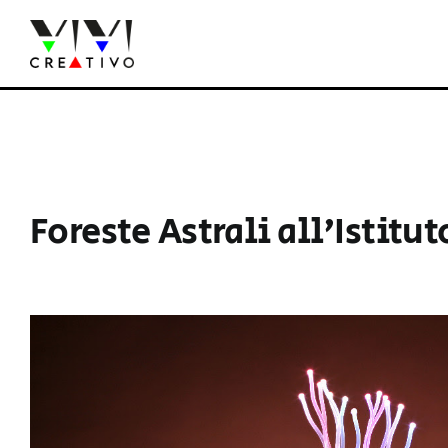
Salta
al
contenuto
Foreste Astrali all’Istitu