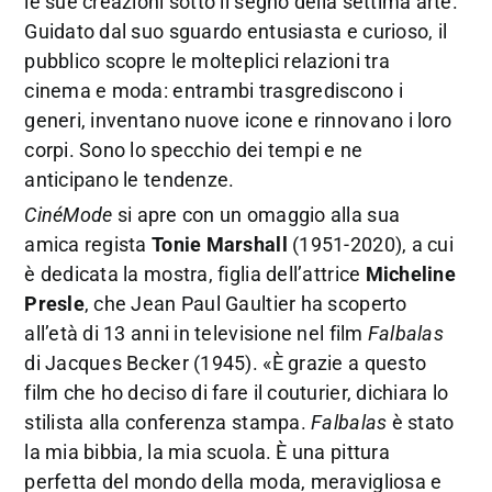
le sue creazioni sotto il segno della settima arte.
Guidato dal suo sguardo entusiasta e curioso, il
pubblico scopre le molteplici relazioni tra
cinema e moda: entrambi trasgrediscono i
generi, inventano nuove icone e rinnovano i loro
corpi. Sono lo specchio dei tempi e ne
anticipano le tendenze.
CinéMode
si apre con un omaggio alla sua
amica regista
Tonie Marshall
(1951-2020), a cui
è dedicata la mostra, figlia dell’attrice
Micheline
Presle
, che Jean Paul Gaultier ha scoperto
all’età di 13 anni in televisione nel film
Falbalas
di Jacques Becker (1945). «È grazie a questo
film che ho deciso di fare il couturier, dichiara lo
stilista alla conferenza stampa.
Falbalas
è stato
la mia bibbia, la mia scuola. È una pittura
perfetta del mondo della moda, meravigliosa e