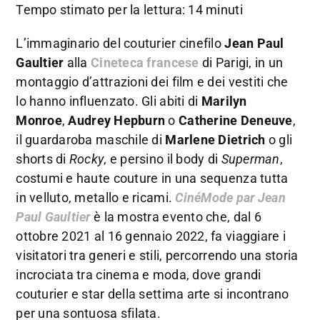
Tempo stimato per la lettura: 14 minuti
L’immaginario del couturier cinefilo
Jean Paul
Gaultier
alla
Cineteca francese
di Parigi, in un
montaggio d’attrazioni dei film e dei vestiti che
lo hanno influenzato. Gli abiti di
Marilyn
Monroe
,
Audrey Hepburn
o
Catherine Deneuve
,
il guardaroba maschile di
Marlene Dietrich
o gli
shorts di
Rocky
, e persino il body di
Superman
,
costumi e haute couture in una sequenza tutta
in velluto, metallo e ricami.
CinéMode
par
Jean
Paul Gaultier
è la mostra evento che, dal 6
ottobre 2021 al 16 gennaio 2022, fa viaggiare i
visitatori tra generi e stili, percorrendo una storia
incrociata tra cinema e moda, dove grandi
couturier e star della settima arte si incontrano
per una sontuosa sfilata.