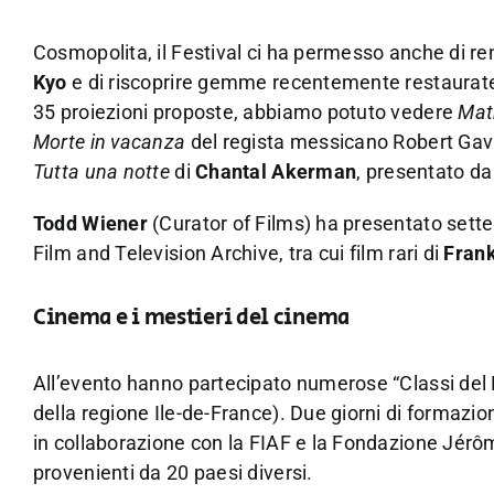
Cosmopolita, il Festival ci ha permesso anche di 
Kyo
e di riscoprire gemme recentemente restaurate dag
35 proiezioni proposte, abbiamo potuto vedere
Mat
Morte in vacanza
del regista messicano Robert Gaval
Tutta una notte
di
Chantal Akerman
, presentato d
Todd Wiener
(Curator of Films) ha presentato sette
Film and Television Archive, tra cui film rari di
Fran
Cinema e i mestieri del cinema
All’evento hanno partecipato numerose “Classi del F
della regione Ile-de-France). Due giorni di formazi
in collaborazione con la FIAF e la Fondazione Jérô
provenienti da 20 paesi diversi.