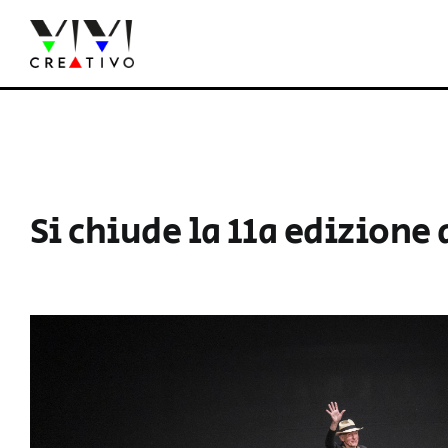
Salta
al
contenuto
Si chiude la 11a edizione