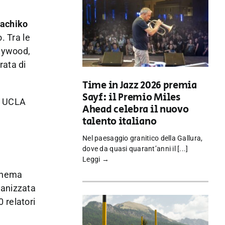
achiko
. Tra le
lywood,
rata di
Time in Jazz 2026 premia
Sayf: il Premio Miles
na UCLA
Ahead celebra il nuovo
talento italiano
Nel paesaggio granitico della Gallura,
dove da quasi quarant’anni il [...]
Leggi →
cinema
ganizzata
 relatori