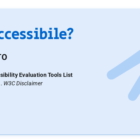
accessibile?
TO
ibility Evaluation Tools List
a.
W3C Disclaimer