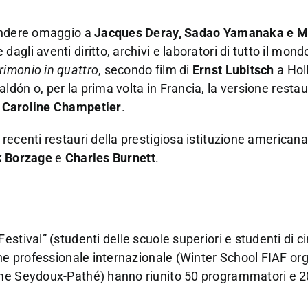
rendere omaggio a
Jacques Deray, Sadao Yamanaka e M
li aventi diritto, archivi e laboratori di tutto il mondo
rimonio in quattro
, secondo film di
Ernst Lubitsch
a Hol
dón o, per la prima volta in Francia, la versione restau
a
Caroline Champetier
.
 recenti restauri della prestigiosa istituzione america
k Borzage
e
Charles Burnett
.
estival” (studenti delle scuole superiori e studenti di 
one professionale internazionale (Winter School FIAF or
me Seydoux-Pathé) hanno riunito 50 programmatori e 20