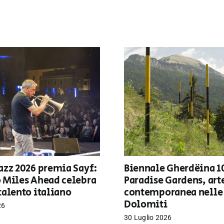
azz 2026 premia Sayf:
Biennale Gherdëina 1
o Miles Ahead celebra
Paradise Gardens, art
talento italiano
contemporanea nelle
Dolomiti
26
30 Luglio 2026