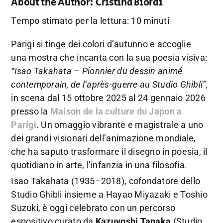
About the Author:
Cristina Biordi
Tempo stimato per la lettura: 10 minuti
Parigi si tinge dei colori d’autunno e accoglie
una mostra che incanta con la sua poesia visiva:
“Isao Takahata – Pionnier du dessin animé
contemporain, de l’après-guerre au Studio Ghibli”
,
in scena dal 15 ottobre 2025 al 24 gennaio 2026
presso la
Maison de la culture du Japon
a
Parigi
. Un omaggio vibrante e magistrale a uno
dei grandi visionari dell’animazione mondiale,
che ha saputo trasformare il disegno in poesia, il
quotidiano in arte, l’infanzia in una filosofia.
Isao Takahata (1935–2018), cofondatore dello
Studio Ghibli insieme a Hayao Miyazaki e Toshio
Suzuki, è oggi celebrato con un percorso
espositivo curato da
Kazuyoshi Tanaka
(Studio