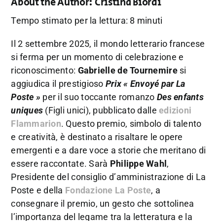
About the Author:
Cristina Biordi
Tempo stimato per la lettura: 8 minuti
Il 2 settembre 2025, il mondo letterario francese
si ferma per un momento di celebrazione e
riconoscimento:
Gabrielle de Tournemire
si
aggiudica il prestigioso
Prix « Envoyé par La
Poste »
per il suo toccante romanzo
Des enfants
uniques
(Figli unici), pubblicato dalle
edizioni
Flammarion
. Questo premio, simbolo di talento
e creatività, è destinato a risaltare le opere
emergenti e a dare voce a storie che meritano di
essere raccontate. Sarà
Philippe Wahl
,
Presidente del consiglio d’amministrazione di La
Poste e della
Fondazione La Poste
, a
consegnare il premio, un gesto che sottolinea
l’importanza del legame tra la letteratura e la