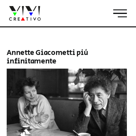
Salta
al
contenuto
Annette Giacometti più
infinitamente