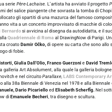
ua serie
Père-Lachaise.
L’artista ha avviato il progetto
P
ami del salice piangente che sovrasta la tomba di Chopi
ollocato gli spartiti di una mazurca del famoso composi
danno vita a un concerto improvvisato di macchie di colo
i Bernardo
si avvicina al disegna da autodidatta, e il suo
alla
Quadriennale di Roma
al DrawingNow di Parigi. Una
ista croato
Damir Očko,
di opere su carta che sono allo 
go di fobie.
istorti, Giulia Dall’Olio, Franco Guerzoni
e
David Treml
a galleria Art Absolument, alla quale la galleria bologn
ovitch e nel circuito
Parallaxe
,
LABS Contemporary Ar
to alla 38a Biennale di Venezia nel 1978 e alla Biennale
uele, Dario Picariello
ed
Elisabeth ScherfÏg.
Nel sott
ow di
Emanuele Becheri
, tra disegno e scultura.