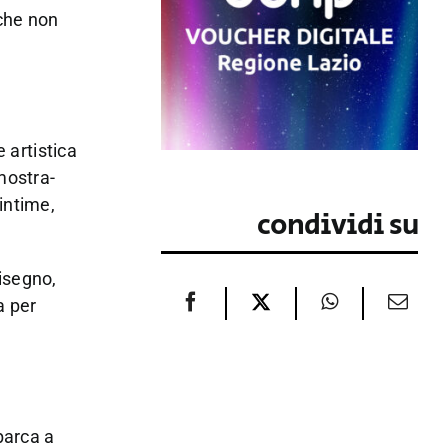
 che non
ce artistica
mostra-
intime,
condividi su
disegno,
a per
arca a