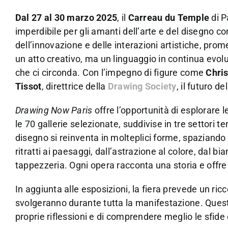
Dal 27 al 30 marzo 2025
, il
Carreau du Temple
di P
imperdibile per gli amanti dell’arte e del disegno c
dell’innovazione e delle interazioni artistiche, pro
un atto creativo, ma un linguaggio in continua evolu
che ci circonda. Con l’impegno di figure come
Chris
Tissot
, direttrice della
Drawing Society
, il futuro d
Drawing Now Paris
offre l’opportunità di esplorare
le 70 gallerie selezionate, suddivise in tre settor
disegno si reinventa in molteplici forme, spaziando d
ritratti ai paesaggi, dall’astrazione al colore, dal bi
tappezzeria. Ogni opera racconta una storia e offr
In aggiunta alle esposizioni, la fiera prevede un ricc
svolgeranno durante tutta la manifestazione. Questi 
proprie riflessioni e di comprendere meglio le sfid