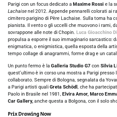
Parigi con un focus dedicato a
Maxime Rossi
e la s
Lachaise
nel 2012. Appende pennarelli colorati ai r
cimitero parigino di Père Lachaise. Sulla toma ha c
pianista. Il vento o gli uccelli che muovono i rami, 
sovrappone alle note di Chopin.
Luca Gioacchino D
propulsa a esporre il suo immaginario sarcastico: d
enigmatica, o enigmistica, quella esposta della art
tempo collage di anagrammi, forme drag e un catalo
Un punto fermo è la
Galleria Studio G7
con
Silvia L
quest’ultimo è in corso una mostra a Parigi presso l
collaborato. Sempre di Bologna, segnalata da Yovan
a Parigi artisti quali
Greta Schödl
, che ha partecipa
Paolo in Brasile nel 1981,
Elvira Amor, Marco Emman
Car Gallery,
anche questa a Bolgona, con il solo sh
Prix Drawing Now