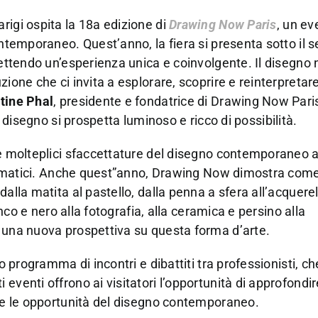
arigi ospita la 18a edizione di
Drawing Now Paris
, un ev
ontemporaneo. Quest’anno, la fiera si presenta sotto il 
mettendo un’esperienza unica e coinvolgente. Il disegno 
zione che ci invita a esplorare, scoprire e reinterpretar
tine Phal
, presidente e fondatrice di Drawing Now Pari
el disegno si prospetta luminoso e ricco di possibilità.
 le molteplici sfaccettature del disegno contemporaneo 
i tematici. Anche quest”anno, Drawing Now dimostra come
alla matita al pastello, dalla penna a sfera all’acquerel
anco e nero alla fotografia, alla ceramica e persino alla
e una nuova prospettiva su questa forma d’arte.
o programma di incontri e dibattiti tra professionisti, ch
eventi offrono ai visitatori l’opportunità di approfondir
e e le opportunità del disegno contemporaneo.