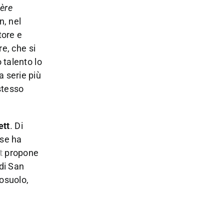
ère
n, nel
tore e
re, che si
 talento lo
 serie più
stesso
ett
. Di
ese ha
t
propone
 di San
osuolo,