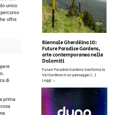
rdo unico
l percorso
che offre
Biennale Gherdëina 10:
Future Paradise Gardens,
arte contemporanea nelle
Dolomiti
opere
Future Paradise Gardens trasforma la
o,
Val Gardena in un paesaggio [...]
za di
Leggi →
 a prima
u cosa
one