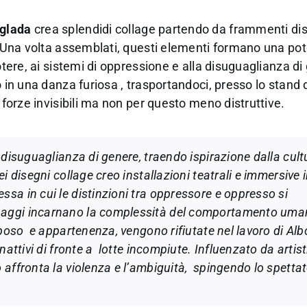
glada
crea splendidi collage partendo da frammenti dis
o. Una volta assemblati, questi elementi formano una po
otere, ai sistemi di oppressione e alla disuguaglianza di
o in una danza furiosa , trasportandoci, presso lo stand 
ro forze invisibili ma non per questo meno distruttive.
e disuguaglianza di genere, traendo ispirazione dalla cultu
i disegni collage creo installazioni teatrali e immersive i
sa in cui le distinzioni tra oppressore e oppresso si
onaggi incarnano la complessità del comportamento uma
riposo e appartenenza, vengono rifiutate nel lavoro di Alb
inattivi di fronte a lotte incompiute. Influenzato da artis
o affronta la violenza e l’ambiguità, spingendo lo spetta