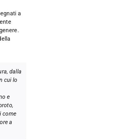
egnati a
tente
 genere.
della
ra, dalla
n cui lo
no e
oroto,
ti come
tore a