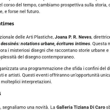
Nel corso del tempo, cambiamo prospettiva sulla storia,
, e forse nel futuro.
intimes
zionale delle Arti Plastiche,
Joana P. R. Neves
, direttri
dessinés: notations urbane, écritures intimes
. Questa 
ora i misteriosi disegni che raccontano storie urbane e 
complessità del disegno contemporaneo.
organizzata una programmazione che sfida i confini del 
ti e artisti. Questi eventi offriranno un’opportunità unic
 molteplici interpretazioni.
5
gno, segnaliamo una novità. La
Galleria Tiziana Di Caro
sb