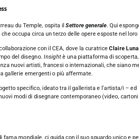
ess
Carreau du Temple, ospita il
Settore generale
. Qui espong
 che occupa circa un terzo delle opere esposte nel loro
n collaborazione con il CEA, dove la curatrice
Claire Luna
ampo del disegno.
Insight
è una piattaforma di scoperta,
nza nuovi artisti, francesi o internazionali, che siano 
da gallerie emergenti o più affermate.
getto specifico, ideato tra il gallerista e l’artista/i – ed
nuovi modi di disegnare contemporaneo (video, cartoni
r di fama mondiale, ci guida con il suo sguardo unico e p