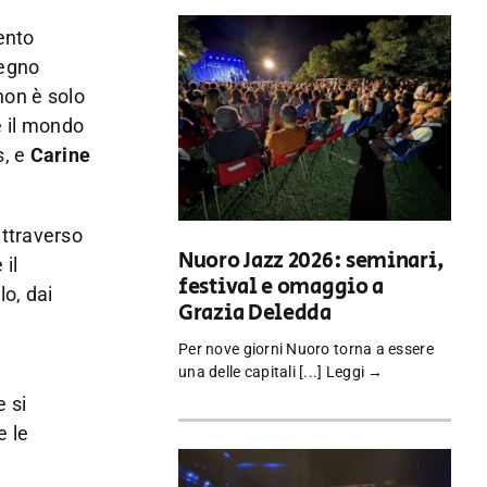
ento
segno
non è solo
e il mondo
s, e
Carine
attraverso
Nuoro Jazz 2026: seminari,
 il
festival e omaggio a
lo, dai
Grazia Deledda
Per nove giorni Nuoro torna a essere
una delle capitali [...]
Leggi →
e si
e le