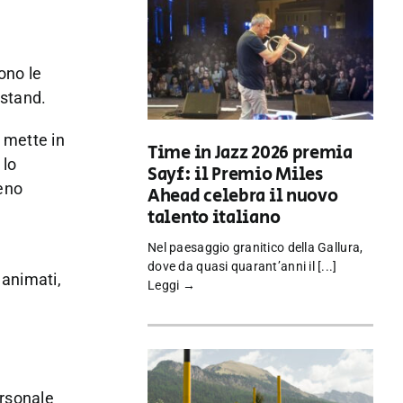
ono le
 stand.
mette in
Time in Jazz 2026 premia
 lo
Sayf: il Premio Miles
meno
Ahead celebra il nuovo
talento italiano
Nel paesaggio granitico della Gallura,
dove da quasi quarant’anni il [...]
 animati,
Leggi →
ersonale