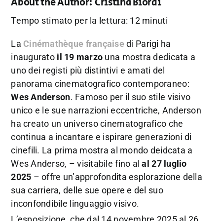
About the Author:
Cristina Biordi
Tempo stimato per la lettura: 12 minuti
La
Cinémathèque française
di Parigi ha
inaugurato
il 19 marzo
una mostra dedicata a
uno dei registi più distintivi e amati del
panorama cinematografico contemporaneo:
Wes Anderson
. Famoso per il suo stile visivo
unico e le sue narrazioni eccentriche, Anderson
ha creato un universo cinematografico che
continua a incantare e ispirare generazioni di
cinefili. La prima mostra al mondo deidcata a
Wes Anderso, – visitabile fino al
al 27 luglio
2025
– offre un’approfondita esplorazione della
sua carriera, delle sue opere e del suo
inconfondibile linguaggio visivo.
L’esposizione, che dal 14 novembre 2025 al 26