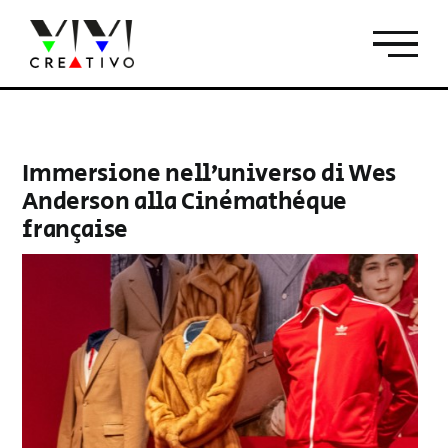
Salta
al
contenuto
Immersione nell’universo di Wes
Anderson alla Cinémathèque
française