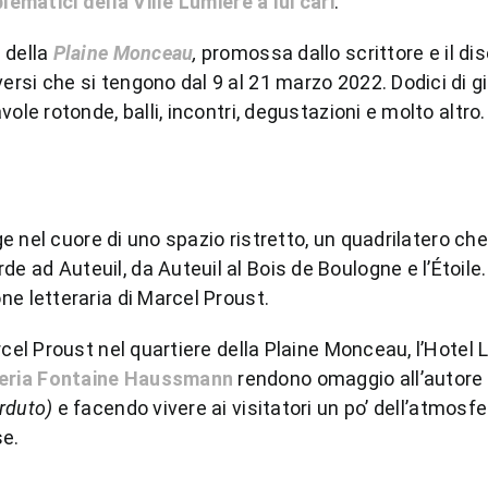
lematici della Ville Lumière a lui cari
.
 della
Plaine Monceau
,
promossa dallo scrittore e il di
versi che si tengono dal 9 al 21 marzo 2022. Dodici di gi
ole rotonde, balli, incontri, degustazioni e molto altro.
lge nel cuore di uno spazio ristretto, un quadrilatero che
 ad Auteuil, da Auteuil al Bois de Boulogne e l’Étoile.
ne letteraria di Marcel Proust.
rcel Proust nel quartiere della Plaine Monceau, l’Hotel 
reria Fontaine Haussmann
rendono omaggio all’autore
erduto)
e facendo vivere ai visitatori un po’ dell’atmosfe
se.