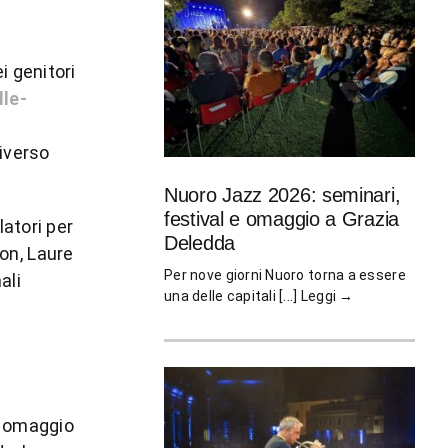
i genitori
lle-
iverso
Nuoro Jazz 2026: seminari,
festival e omaggio a Grazia
atori per
Deledda
non, Laure
Per nove giorni Nuoro torna a essere
ali
una delle capitali [...]
Leggi →
de omaggio