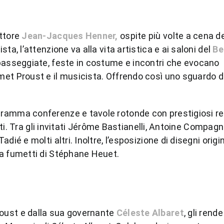
ittore
Jean-Jacques Henner,
ospite più volte a cena de
ta, l’attenzione va alla vita artistica e ai saloni del
Be
, passeggiate, feste in costume e incontri che evocano
met Proust e il musicista. Offrendo così uno sguardo d
ramma conferenze e tavole rotonde con prestigiosi rel
oriti. Tra gli invitati Jérôme Bastianelli, Antoine Compag
ié e molti altri. Inoltre, l’esposizione di disegni origin
a fumetti di Stéphane Heuet.
roust e dalla sua governante
Céleste Albaret
, gli ren