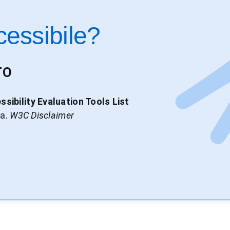
cessibile?
TO
sibility Evaluation Tools List
ia.
W3C Disclaimer