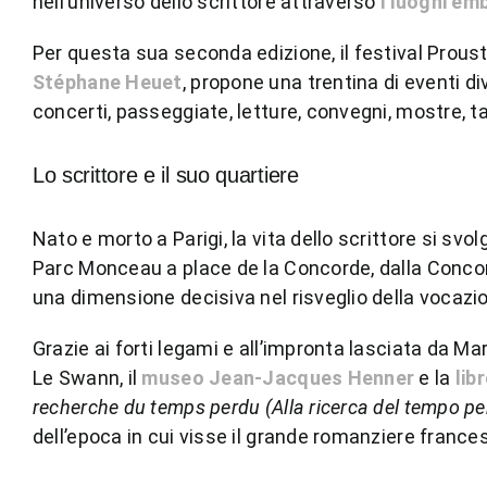
nell’universo dello scrittore attraverso
i luoghi emb
Per questa sua seconda edizione, il festival Proust
Stéphane Heuet
, propone una trentina di eventi di
concerti, passeggiate, letture, convegni, mostre, tav
Lo scrittore e il suo quartiere
Nato e morto a Parigi, la vita dello scrittore si svo
Parc Monceau a place de la Concorde, dalla Concorde
una dimensione decisiva nel risveglio della vocazio
Grazie ai forti legami e all’impronta lasciata da Ma
Le Swann, il
museo Jean-Jacques Henner
e la
lib
recherche du temps perdu (Alla ricerca del tempo p
dell’epoca in cui visse il grande romanziere france