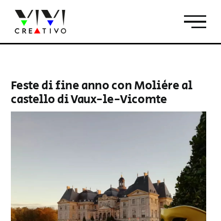
Salta
al
contenuto
Feste di fine anno con Molière al
castello di Vaux-le-Vicomte