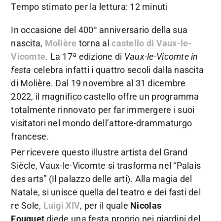
Tempo stimato per la lettura: 12 minuti
In occasione del 400° anniversario della sua
nascita,
Molière
torna al
castello di Vaux-le-
Vicomte
. La 17ª edizione di
Vaux-le-Vicomte in
festa
celebra infatti i quattro secoli dalla nascita
di Molière. Dal 19 novembre al 31 dicembre
2022, il magnifico castello offre un programma
totalmente rinnovato per far immergere i suoi
visitatori nel mondo dell’attore-drammaturgo
francese.
Per ricevere questo illustre artista del Grand
Siècle, Vaux-le-Vicomte si trasforma nel “Palais
des arts” (Il palazzo delle arti). Alla magia del
Natale, si unisce quella del teatro e dei fasti del
re Sole,
Luigi XIV
, per il quale
Nicolas
Fouquet
diede una festa proprio nei giardini del