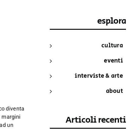
esplora
cultura
eventi
interviste & arte
about
ico diventa
i margini
Articoli recenti
 ad un