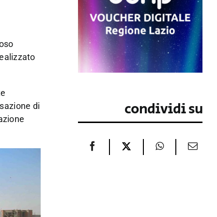
noso
ealizzato
te
condividi su
sazione di
razione