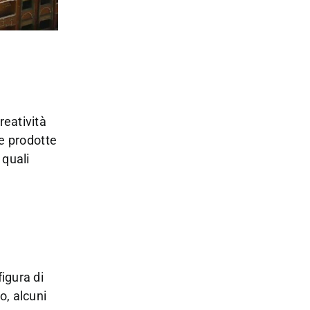
reatività
re prodotte
 quali
igura di
o, alcuni