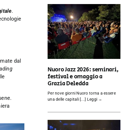
gitale
.
tecnologie
lamate dal
ading
Nuoro Jazz 2026: seminari,
festival e omaggio a
lle
Grazia Deledda
Per nove giorni Nuoro torna a essere
rsene.
una delle capitali [...]
Leggi →
niera