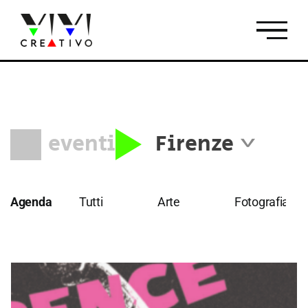
Salta
al
contenuto
eventi
Firenze
Tutti
Roma
Parigi
Agenda
Tutti
Arte
Fotografia