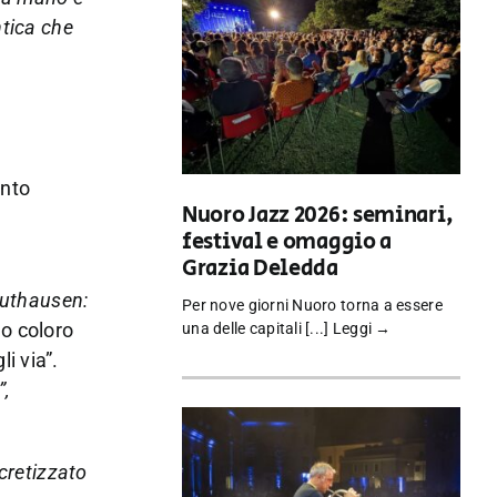
ntica che
unto
Nuoro Jazz 2026: seminari,
festival e omaggio a
Grazia Deledda
Mauthausen:
Per nove giorni Nuoro torna a essere
lo coloro
una delle capitali [...]
Leggi →
i via”.
”,
ncretizzato