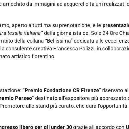
 e arricchito da immagini ad acquerello taluni realizzati 
mo, aperto a tutti ma su prenotazione; e le
presentazi
ura tessile italiana
” della giornalista del Sole 24 Ore Chi
ambito della collana “Bellissima” dedicata alle eccellenz
lla consulente creativa Francesca Polizzi, in collaboraz
ato artistico fiorentino.
estazione:
“Premio Fondazione CR Firenze
” riservato a
remio Perseo
” destinato all’espositore più apprezzato 
Promotore allo stand più curato, che darà l’opportunità 
ngresso libero
per gli under 30
grazie all’accordo con
U