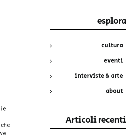
esplora
cultura
eventi
interviste & arte
about
i e
Articoli recenti
a che
ove