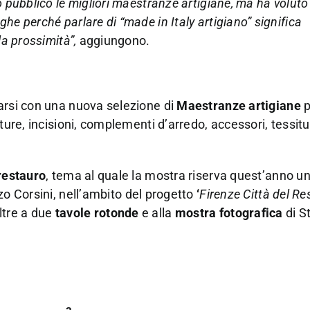
o pubblico le migliori maestranze artigiane, ma ha voluto
he perché parlare di “made in Italy artigiano” significa
la prossimità”,
aggiungono.
arsi con una nuova selezione di
Maestranze artigiane
p
ture, incisioni, complementi d’arredo, accessori, tessitu
restauro
, tema al quale la mostra riserva quest’anno u
zo Corsini, nell’ambito del progetto
‘
Firenze Città del Re
ltre a due
tavole rotonde
e alla
mostra fotografica
di S