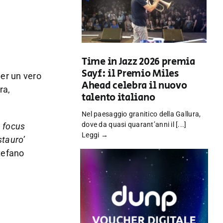
Time in Jazz 2026 premia
Sayf: il Premio Miles
er un vero
Ahead celebra il nuovo
ra,
talento italiano
Nel paesaggio granitico della Gallura,
dove da quasi quarant’anni il [...]
n
focus
Leggi →
stauro’
tefano