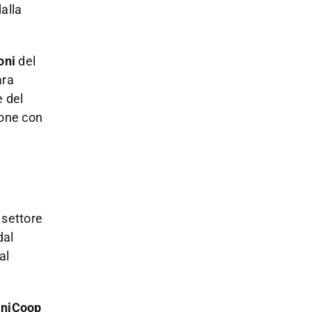
dalla
oni
del
ara
e del
ione con
l settore
dal
al
niCoop