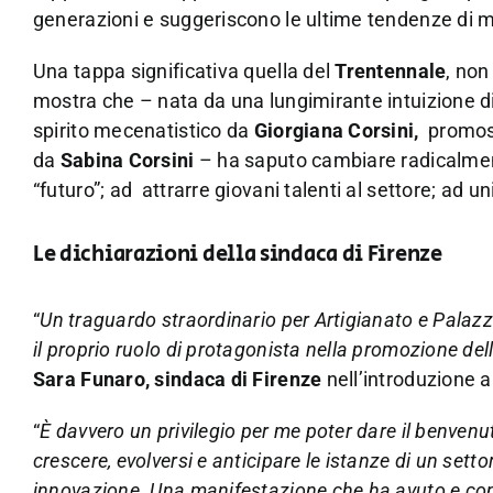
generazioni e suggeriscono le ultime tendenze di me
Una tappa significativa quella del
Trentennale
, non
mostra che – nata da una lungimirante intuizione d
spirito mecenatistico da
Giorgiana Corsini,
promo
da
Sabina Corsini
– ha saputo cambiare radicalmente
“futuro”; ad attrarre giovani talenti al settore; ad
Le dichiarazioni della sindaca di Firenze
“
Un traguardo straordinario per Artigianato e Palazz
il proprio ruolo di protagonista nella promozione dell
Sara Funaro, sindaca di Firenze
nell’introduzione a
“
È davvero un privilegio per me poter dare il benve
crescere, evolversi e anticipare le istanze di un set
innovazione. Una manifestazione che ha avuto e conti