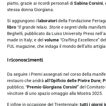
piatto, grazie ai ricordi personali di
Sabina Corsini
,
stessa donna Giorgiana.
Si aggiungono i
laboratori
della Fondazione Ferraga
libro
“
Il grande telaio. Storie e segreti della manifatt
Beghelli, pubblicato da Luiss University Press nell’
made in Italy; e del
volume
“Crafting Excellence
” de
FUL magazine, che indaga il mondo dell’alto artigian
I riconoscimenti
Da seguire i Premi assegnati nel corso della manif
restauro che andrà
all’Opificio delle Pietre Dure;
P
pubblico; “
Premio Giorgiana Corsini”
del Comitato 
vincitore di uno spazio omaggio alla Mostra 2025.
E infine in occasione del Trentennale,
tutti i giorni
i