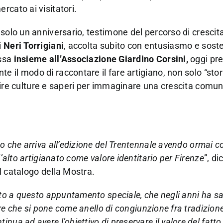
rcato ai visitatori.
 solo un anniversario, testimone del percorso di crescit
i
Neri Torrigiani
, accolta subito con entusiasmo e sost
ssa
insieme all’Associazione Giardino Corsini,
oggi pr
 il modo di raccontare il fare artigiano, non solo “sto
 unire culture e saperi per immaginare una crescita comu
o che arriva all’edizione del Trentennale avendo ormai c
’alto artigianato come valore identitario per Firenze
”, di
l catalogo della Mostra.
nuto a questo appuntamento speciale, che negli anni ha s
tore che si pone come anello di congiunzione fra tradizion
nua ad avere l’obiettivo di preservare il valore del fatt