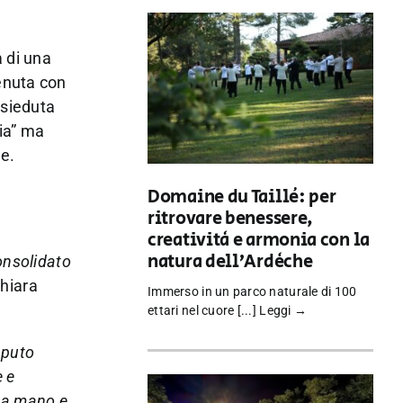
a di una
enuta con
esieduta
ria” ma
ne.
Domaine du Taillé: per
ritrovare benessere,
creatività e armonia con la
natura dell’Ardèche
onsolidato
chiara
Immerso in un parco naturale di 100
ettari nel cuore [...]
Leggi →
aputo
e e
o a mano e