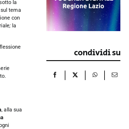
sotto la
i sul tema
zione con
riale
;
la
iflessione
condividi su
erie
to.
a
, alla sua
na
ogni