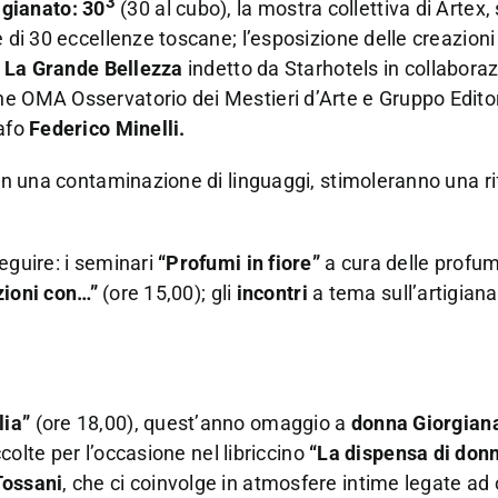
3
igianato: 30
(30 al cubo), la mostra collettiva di Artex, 
e di 30 eccellenze toscane; l’esposizione delle creazion
o
La Grande Bellezza
indetto da Starhotels in collabora
ne OMA Osservatorio dei Mestieri d’Arte e Gruppo Edito
afo
Federico Minelli.
 in una contaminazione di linguaggi, stimoleranno una r
eguire: i seminari
“Profumi in fiore”
a cura delle profum
zioni con…”
(ore 15,00); gli
incontri
a tema sull’artigiana
lia”
(ore 18,00), quest’anno omaggio a
donna Giorgian
ccolte per l’occasione nel libriccino
“La dispensa di don
ossani
, che ci coinvolge in atmosfere intime legate ad 