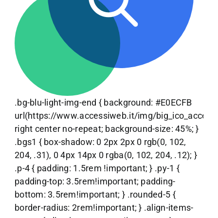
.bg-blu-light-img-end { background: #E0ECFB
url(https://www.accessiweb.it/img/big_ico_accessib
right center no-repeat; background-size: 45%; }
.bgs1 { box-shadow: 0 2px 2px 0 rgb(0, 102,
204, .31), 0 4px 14px 0 rgba(0, 102, 204, .12); }
.p-4 { padding: 1.5rem !important; } .py-1 {
padding-top: 3.5rem!important; padding-
bottom: 3.5rem!important; } .rounded-5 {
border-radius: 2rem!important; } .align-items-