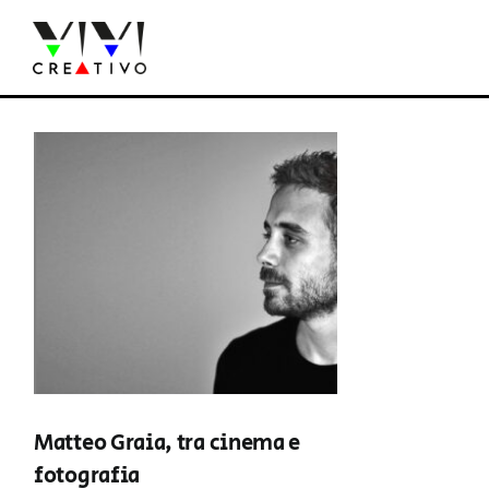
Salta
al
contenuto
Matteo Graia, tra cinema e
fotografia