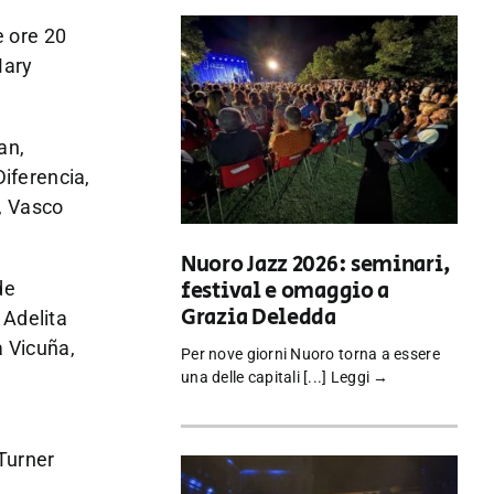
e ore 20
Mary
an,
iferencia,
, Vasco
Nuoro Jazz 2026: seminari,
festival e omaggio a
de
Grazia Deledda
 Adelita
a Vicuña,
Per nove giorni Nuoro torna a essere
una delle capitali [...]
Leggi →
 Turner