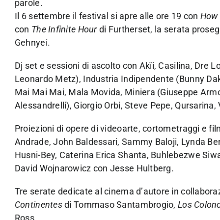
parole.
Il 6 settembre il festival si apre alle ore 19 con
How 
con
The Infinite Hour
di Furtherset, la serata prosegu
Gehnyei.
Dj set e sessioni di ascolto con Akïi, Casilina, Dre
Leonardo Metz), Industria Indipendente (Bunny Da
Mai Mai Mai, Mala Movida, Miniera (Giuseppe Armog
Alessandrelli), Giorgio Orbi, Steve Pepe, Qursarina,
Proiezioni di opere di videoarte, cortometraggi e film
Andrade, John Baldessari, Sammy Baloji, Lynda Beng
Husni-Bey, Caterina Erica Shanta, Buhlebezwe Siwani,
David Wojnarowicz con Jesse Hultberg.
Tre serate dedicate al cinema d’autore in collabo
Continentes
di Tommaso Santambrogio,
Los Colon
Ross.