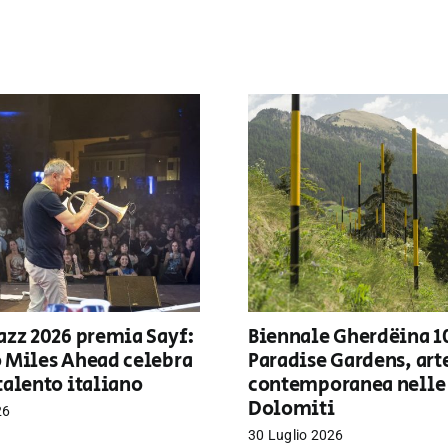
azz 2026 premia Sayf:
Biennale Gherdëina 1
o Miles Ahead celebra
Paradise Gardens, art
talento italiano
contemporanea nelle
Dolomiti
26
30 Luglio 2026