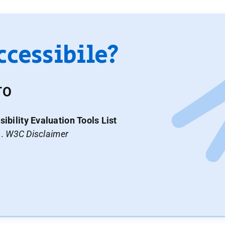
accessibile?
TO
ibility Evaluation Tools List
a.
W3C Disclaimer