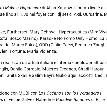
to Make a Happening
di Allan Kaprow. Il primo live è all
e fino all’1.30 nel foyer con i dj set di Akïi, Qursarina, 
 Love, Furtherset, Mary Gehnyei, Hyperacustica (Mira Vivi
kota, Bosco Marino), Karaoke No Fomo Only Homo, La D
ida, Marco Folco), ODD (Giulio Pecci, Federico Zanghì
 Vieni Fortuna, Maria Violenza.
 realizzati da artisti italiani e internazionali: Jonathas 
lis, Danilo Correale, Mujeres Creando, Shadi Harouni,
 Ghita Skali e Salim Bayri, Giulio Squillacciotti, Cecili
razione con MUBI con
Los Océanos son los Verdaderos
os
di Felipe Gálvez Haberle e
Gasoline Rainbow
di Bill e