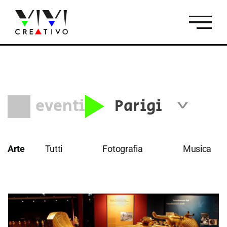
Salta
al
contenuto
eventi
Parigi
Tutti
Firenze
Roma
Arte
Tutti
Fotografia
Musica