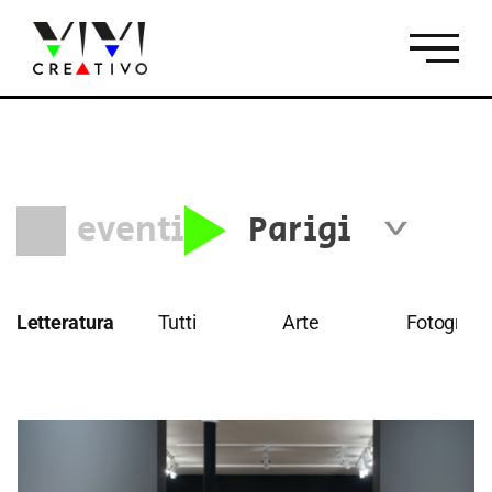
Salta
al
contenuto
eventi
Parigi
Tutti
Firenze
Roma
Letteratura
Tutti
Arte
Fotografi