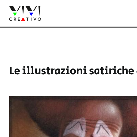
Salta
al
contenuto
Le illustrazioni satirich