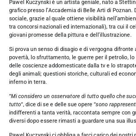
Pawel Kuczynski è un artista geniale, nato a Stetti
grafico presso l’Accademia di Belle Arti di Poznan. D
sociale, grazie al quale ottiene visibilità nell’ambi
tra concorsi nazionali ed internazionali), tra cui il 
giovani promesse della pittura e dell’illustrazione.
Si prova un senso di disagio e di vergogna difronte al
povertà, lo sfruttamento, le guerre per il petrolio, l
delle coscienze addomesticate dalla tv e lo strapot
degli animali; questioni storiche, culturali ed eco
inferno in terra.
“
Mi considero un osservatore di tutto quello che suc
tutto
“, dice di se e delle sue opere “
sono rappresenta
indifferenti a tanta verità, raccontata sempre con gr
diversi dopo essere rimasti a guardare una sua illu
Pawel Kuczynski ci obbliga a farci carico dei nostri 