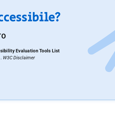
accessibile?
TO
ibility Evaluation Tools List
a.
W3C Disclaimer