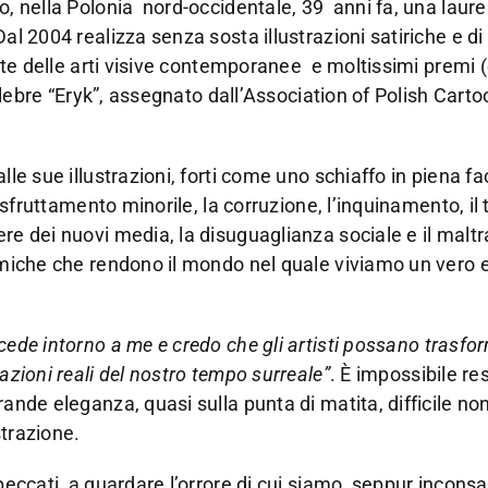
no, nella Polonia nord-occidentale, 39 anni fa, una lau
al 2004 realizza senza sosta illustrazioni satiriche e di 
ente delle arti visive contemporanee e moltissimi premi 
celebre “Eryk”, assegnato dall’Association of Polish Carto
le sue illustrazioni, forti come uno schiaffo in piena fac
o sfruttamento minorile, la corruzione, l’inquinamento, il
ere dei nuovi media, la disuguaglianza sociale e il mal
nomiche che rendono il mondo nel quale viviamo un vero 
cede intorno a me e credo che gli artisti possano trasfo
zioni reali del nostro tempo surreale”
. È impossibile re
ande eleganza, quasi sulla punta di matita, difficile non
strazione.
peccati, a guardare l’orrore di cui siamo, seppur inconsa