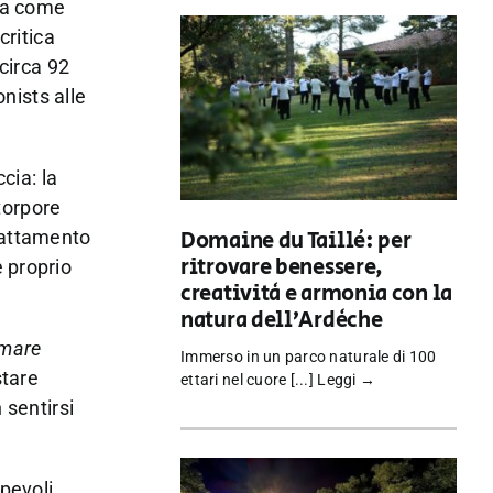
rea come
critica
(circa 92
onists alle
cia: la
 torpore
trattamento
Domaine du Taillé: per
ritrovare benessere,
e proprio
creatività e armonia con la
natura dell’Ardèche
rmare
Immerso in un parco naturale di 100
stare
ettari nel cuore [...]
Leggi →
 sentirsi
pevoli,