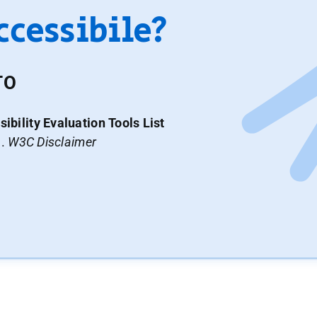
accessibile?
TO
ibility Evaluation Tools List
a.
W3C Disclaimer