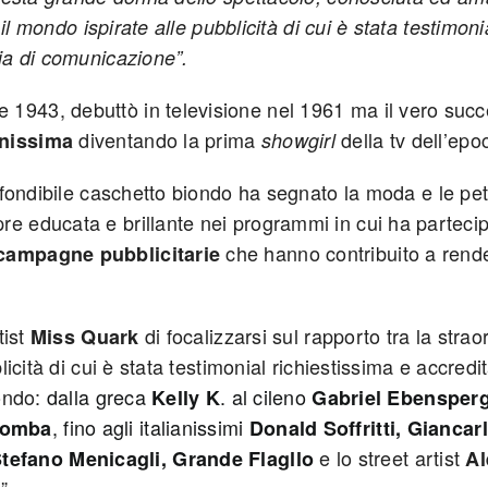
 il mondo ispirate alle pubblicità di cui è stata testimoni
zia di comunicazione”.
e 1943, debuttò in televisione nel 1961 ma il vero suc
diventando la prima
della tv dell’epo
nissima
showgirl
nfondibile caschetto biondo ha segnato la moda e le pet
re educata e brillante nei programmi in cui ha parteci
che hanno contribuito a render
campagne pubblicitarie
tist
di focalizzarsi sul rapporto tra la strao
Miss Quark
licità di cui è stata testimonial richiestissima e accredit
mondo:
dalla greca
. al cileno
Kelly K
Gabriel Ebensper
, fino agli italianissimi
Bomba
Donald Soffritti, Giancar
e lo street artist
tefano Menicagli, Grande Flagllo
Al
”.