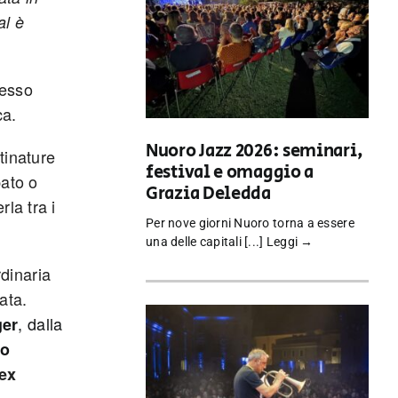
al è
cesso
ca.
Nuoro Jazz 2026: seminari,
tinature
festival e omaggio a
pato o
Grazia Deledda
la tra i
Per nove giorni Nuoro torna a essere
una delle capitali [...]
Leggi →
rdinaria
ata.
, dalla
ger
lo
ex