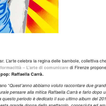
r. L’arte celebra la regina delle bambole,
collettiva ch
di Firenze
propone
nformacittà – L’arte di comunicare
pop: Raffaella Carrà.
rano “
Quest’anno abbiamo voluto raccontare due grandi
urale pensare alla mitica Raffaella Carrà e farlo dopo 
 questo periodo è dedicato il suo ultimo album del 20
 questa grande donna dello spettacolo, conosciuta ed am