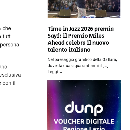
à che
Time in Jazz 2026 premia
Sayf: il Premio Miles
tutti
Ahead celebra il nuovo
a persona
talento italiano
Nel paesaggio granitico della Gallura,
ario
dove da quasi quarant’anni il [...]
Leggi →
esclusiva
 con il