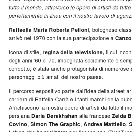
tutto il mondo, attraverso le opere di artisti da tutto
perfettamente in linea con il nostro lavoro di agen
, bolognese class
Raffaella Maria Roberta Pelloni
arrivò nel 1970 con la sua partecipazione a
Canzo
Icona di stile,
il cui inco
regina della televisione,
degli anni ’60 e ’70, impegnata socialmente e semp
condotto, è stata anche protagonista di numerose
personaggi più amati del nostro paese.
Il percorso espositivo parte dall’idea della street ar
carriera di Raffella Carrà e i tanti marchi della pubb
Arrichiscono la mostra opere di artisti da tutto il 
persiana
alla francese
Daria Derakhshan
Zelda 
,
,
,
Covino
Simon The Graphic
Andrea Mattiello
S
che ha realizzato per l’occasione “TucaTuca