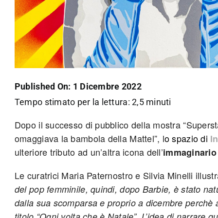
Published On: 1 Dicembre 2022
Tempo stimato per la lettura: 2,5 minuti
Dopo il successo di pubblico della mostra “
Supersta
omaggiava la bambola della Mattel”, l
o spazio di
I
ulteriore tributo ad un’altra icona dell’
immaginario 
Le curatrici Maria Paternostro e Silvia Minelli illust
del pop femminile, quindi, dopo Barbie, è stato nat
dalla sua scomparsa e proprio a dicembre perchè a
titolo “Ogni volta che è Natale”. L’idea di narrare