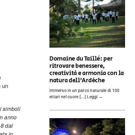
Domaine du Taillé: per
ritrovare benessere,
creatività e armonia con la
e
natura dell’Ardèche
 un
Immerso in un parco naturale di 100
ettari nel cuore [...]
Leggi →
 simboli
un anno
18 dal
ata in