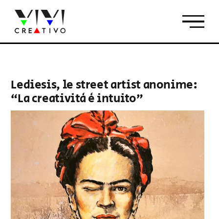
Salta
al
contenuto
Lediesis, le street artist anonime:
“La creatività è intuito”