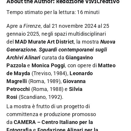
About the Author:
Redazione ViviCreativo
Tempo stimato per la lettura: 16 minuti
Apre a
Firenze
, dal 21 novembre 2024 al 25
gennaio 2025, negli spazi multidisciplinari
del
MAD Murate Art District
, la mostra
Nuova
Generazione. Sguardi contemporanei sugli
Archivi Alinari
curata da
Giangavino
Pazzola
e
Monica Poggi
, con opere di
Matteo
de Mayda
(Treviso, 1984),
Leonardo
Magrelli
(Roma, 1989),
Giovanna
Petrocchi
(Roma, 1988) e
Silvia
Rosi
(Scandiano, 1992).
La mostra è frutto di un progetto di
committenza e produzione promosso
da
CAMERA – Centro Italiano per la
Fotografia
e
Fondazione Alinari per la