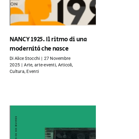
NANCY 1925. Il ritmo di una
modernità che nasce
Di
Alice Stocchi
|
27 Novembre
2025
|
Arte
,
arte-eventi
,
Articoli
,
Cultura
,
Eventi