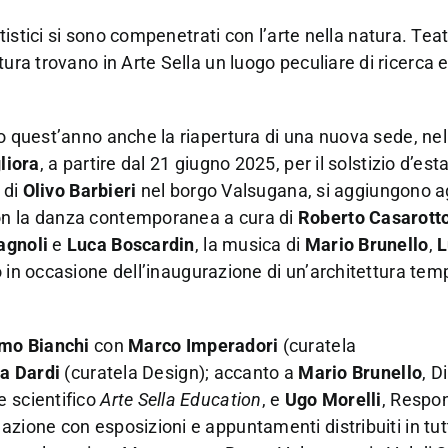
rtistici si sono compenetrati con l’arte nella natura. Teat
ura trovano in Arte Sella un luogo peculiare di ricerca e
 quest’anno anche la riapertura di una nuova sede, nell
liora
, a partire dal 21 giugno 2025, per il solstizio d’est
 di
Olivo Barbieri
nel borgo Valsugana, si aggiungono ag
on la danza contemporanea a cura di
Roberto Casarott
agnoli
e
Luca Boscardin
, la musica di
Mario Brunello
,
L
o in occasione dell’inaugurazione di un’architettura te
mo Bianchi
con
Marco Imperadori
(curatela
la Dardi
(curatela Design); accanto a
Mario Brunello
, D
e scientifico
Arte Sella Education
, e
Ugo Morelli
, Respo
zione con esposizioni e appuntamenti distribuiti in tut