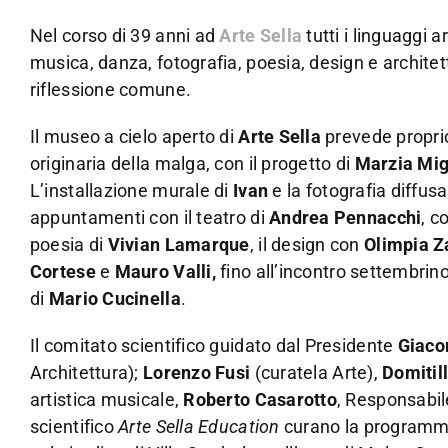
Nel corso di 39 anni ad
Arte Sella
tutti i linguaggi a
musica, danza, fotografia, poesia, design e architett
riflessione comune.
Il museo a cielo aperto di
Arte Sella
prevede proprio
originaria della malga, con il progetto di
Marzia Mig
L’installazione murale di
Ivan
e la fotografia diffusa
appuntamenti con il teatro di
Andrea Pennacchi
, c
poesia di
Vivian Lamarque
, il design con
Olimpia Z
Cortese
e
Mauro Valli,
fino all’incontro settembrin
di
Mario Cucinella
.
Il comitato scientifico guidato dal Presidente
Giaco
Architettura);
Lorenzo Fusi
(curatela Arte),
Domitil
artistica musicale,
Roberto Casarotto
, Responsabil
scientifico
Arte Sella Education
curano la programma