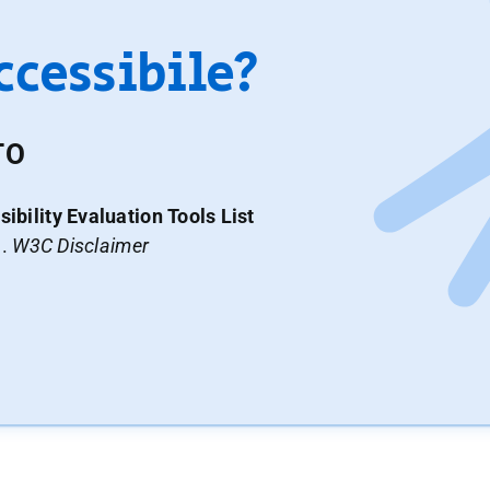
accessibile?
TO
ibility Evaluation Tools List
a.
W3C Disclaimer