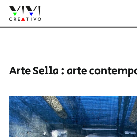
Salta
al
contenuto
Arte Sella : arte contem