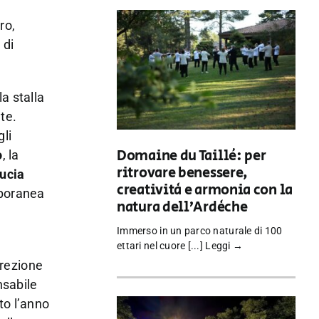
ro,
 di
a stalla
ate.
li
Domaine du Taillé: per
o
, la
ritrovare benessere,
ucia
creatività e armonia con la
mporanea
natura dell’Ardèche
Immerso in un parco naturale di 100
ettari nel cuore [...]
Leggi →
irezione
nsabile
to l’anno