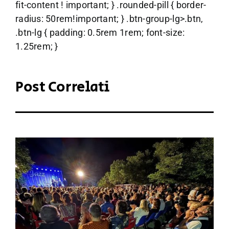
fit-content ! important; } .rounded-pill { border-
radius: 50rem!important; } .btn-group-lg>.btn,
.btn-lg { padding: 0.5rem 1rem; font-size:
1.25rem; }
Post Correlati