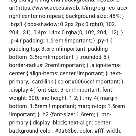
url(https://www.accessiweb.it/img/big_ico_accessib
right center no-repeat; background-size: 45%; }
.bgs1 { box-shadow: 0 2px 2px 0 rgb(0, 102,
204, .31), 0 4px 14px 0 rgba(0, 102, 204, .12); }
.p-4 { padding: 1.5rem !important; } .py-1 {
padding-top: 3.5rem!important; padding-
bottom: 3.5rem!important; } .rounded-5 {
border-radius: 2rem!important; } .align-items-
center { align-items: center !important; } .text-
primary, .card-link { color:#0066cc!important; }
.display-4{ font-size: 3rem!important; font-
weight: 300; line-height: 1.2; } .my-4{ margin-
bottom: 1.5rem !important; margin-top: 1.5rem
!important; } .h2 {font-size: 1.6rem; } .btn-
primary { display: block; text-align: center;
background-color: #0a53be; color: #fff; width: