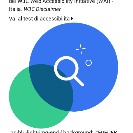
del W3C Web Accessibility Initiative (WAI) -
Italia.
W3C Disclaimer
Vai al test di accessibilità
.bg-blu-light-img-end { background: #E0ECFB