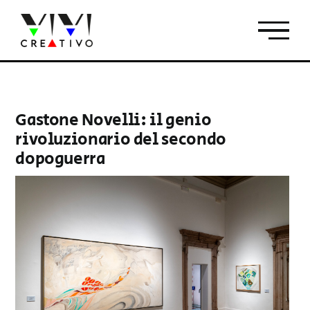
Salta
al
contenuto
Gastone Novelli: il genio
rivoluzionario del secondo
dopoguerra