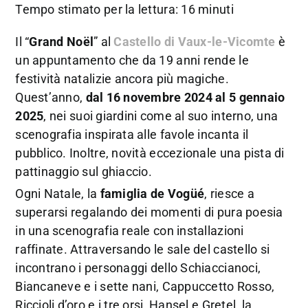
Tempo stimato per la lettura: 16 minuti
Il “
Grand Noël
” al
Castello di Vaux-le-Vicomte
è
un appuntamento che da 19 anni rende le
festività natalizie ancora più magiche.
Quest’anno,
dal 16 novembre 2024 al 5 gennaio
2025
, nei suoi giardini come al suo interno, una
scenografia inspirata alle favole incanta il
pubblico. Inoltre, novità eccezionale una pista di
pattinaggio sul ghiaccio.
Ogni Natale, la
famiglia de Vogüé
, riesce a
superarsi regalando dei momenti di pura poesia
in una scenografia reale con installazioni
raffinate. Attraversando le sale del castello si
incontrano i personaggi dello Schiaccianoci,
Biancaneve e i sette nani, Cappuccetto Rosso,
Riccioli d’oro e i tre orsi, Hansel e Gretel, la