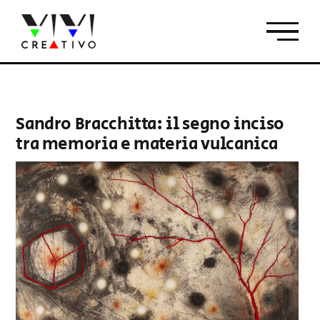
Salta
al
contenuto
Sandro Bracchitta: il segno inciso
tra memoria e materia vulcanica