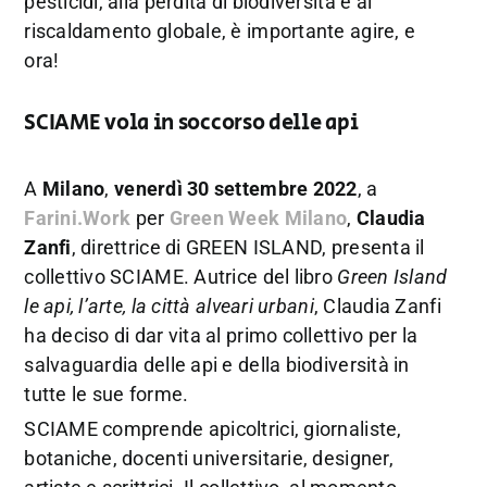
pesticidi, alla perdita di biodiversità e al
riscaldamento globale, è importante agire, e
ora!
SCIAME vola in soccorso delle api
A
Milano
,
venerdì 30 settembre 2022
, a
Farini.Work
per
Green Week Milano
,
Claudia
Zanfi
, direttrice di GREEN ISLAND, presenta il
collettivo SCIAME. Autrice del libro
Green Island
le api, l’arte, la città alveari urbani
, Claudia Zanfi
ha deciso di dar vita al primo collettivo per la
salvaguardia delle api e della biodiversità in
tutte le sue forme.
SCIAME comprende apicoltrici, giornaliste,
botaniche, docenti universitarie, designer,