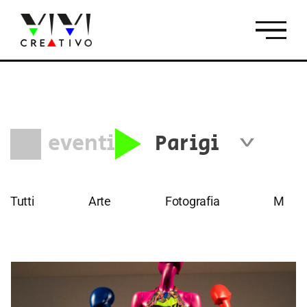
Salta
al
contenuto
eventi
Parigi
Tutti
Firenze
Roma
Tutti
Arte
Fotografia
Music