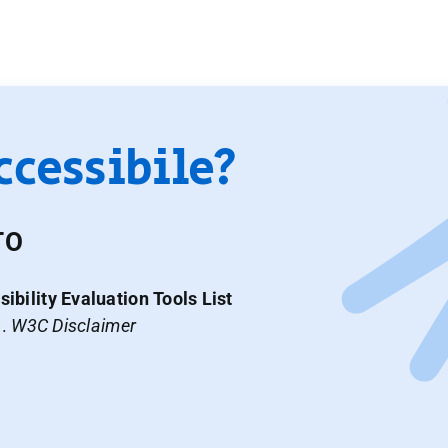
accessibile?
TO
ibility Evaluation Tools List
a.
W3C Disclaimer