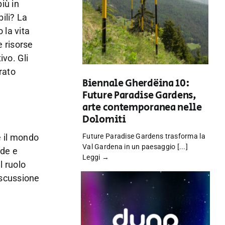
iù in
ili? La
 la vita
e risorse
ivo. Gli
rato
Biennale Gherdëina 10:
Future Paradise Gardens,
arte contemporanea nelle
Dolomiti
e il mondo
Future Paradise Gardens trasforma la
Val Gardena in un paesaggio [...]
nde e
Leggi →
l ruolo
iscussione