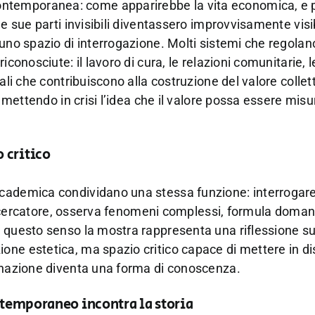
temporanea: come apparirebbe la vita economica, e p
e sue parti invisibili diventassero improvvisamente visib
uno spazio di interrogazione. Molti sistemi che regolano
conosciute: il lavoro di cura, le relazioni comunitarie, l
ali che contribuiscono alla costruzione del valore collett
, mettendo in crisi l’idea che il valore possa essere misu
 critico
ccademica condividano una stessa funzione: interrogar
il ricercatore, osserva fenomeni complessi, formula doma
 questo senso la mostra rappresenta una riflessione su
one estetica, ma spazio critico capace di mettere in d
ginazione diventa una forma di conoscenza.
ntemporaneo incontra la storia