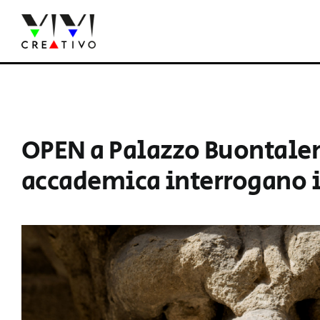
Salta
al
contenuto
OPEN a Palazzo Buontalent
accademica interrogano i