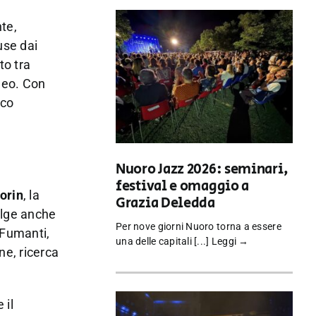
nte,
use dai
to tra
neo. Con
ico
Nuoro Jazz 2026: seminari,
festival e omaggio a
orin
, la
Grazia Deledda
olge anche
Per nove giorni Nuoro torna a essere
 Fumanti,
una delle capitali [...]
Leggi →
ne, ricerca
 il