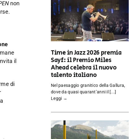
PEN
non
rse.
one
Time in Jazz 2026 premia
rimane
Sayf: il Premio Miles
vita il
Ahead celebra il nuovo
talento italiano
rme di
Nel paesaggio granitico della Gallura,
r
dove da quasi quarant’anni il [...]
Leggi →
la