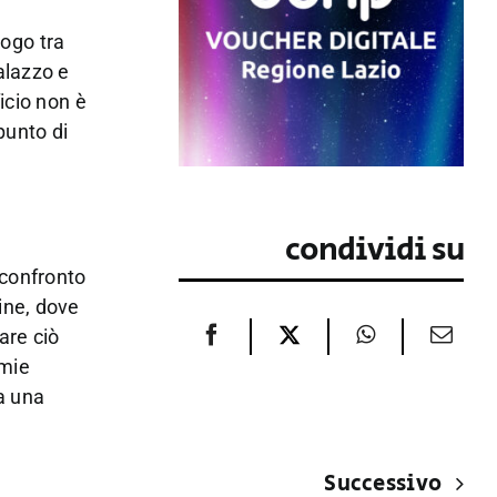
logo tra
alazzo e
icio non è
punto di
condividi su
 confronto
ine, dove
are ciò
omie
da una
Successivo