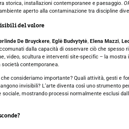
ura storica, installazioni contemporanee e paesaggio.
O
mbiente aperto alla contaminazione tra discipline dive
isibili del valore
erlinde De Bruyckere
,
Eglė Budvytytė
,
Elena Mazzi
,
Le
i accomunati dalla capacità di osservare ciò che spesso 
, video, scultura e interventi site-specific – la mostra in
la società contemporanea.
 che consideriamo importante? Quali attività, gesti e fo
angono invisibili? L’arte diventa così uno strumento pe
e sociale, mostrando processi normalmente esclusi dal
asconde?