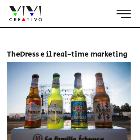
Salta
al
contenuto
TheDress e il real-time marketing