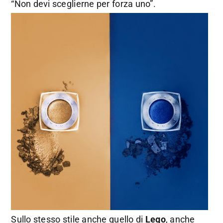
“Non devi sceglierne per forza uno”.
Sullo stesso stile anche quello di
Lego
, anche