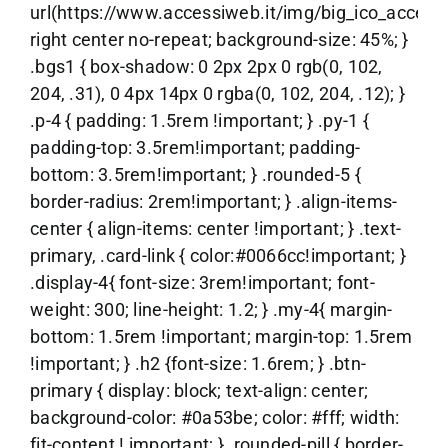
url(https://www.accessiweb.it/img/big_ico_accessib
right center no-repeat; background-size: 45%; }
.bgs1 { box-shadow: 0 2px 2px 0 rgb(0, 102,
204, .31), 0 4px 14px 0 rgba(0, 102, 204, .12); }
.p-4 { padding: 1.5rem !important; } .py-1 {
padding-top: 3.5rem!important; padding-
bottom: 3.5rem!important; } .rounded-5 {
border-radius: 2rem!important; } .align-items-
center { align-items: center !important; } .text-
primary, .card-link { color:#0066cc!important; }
.display-4{ font-size: 3rem!important; font-
weight: 300; line-height: 1.2; } .my-4{ margin-
bottom: 1.5rem !important; margin-top: 1.5rem
!important; } .h2 {font-size: 1.6rem; } .btn-
primary { display: block; text-align: center;
background-color: #0a53be; color: #fff; width:
fit-content ! important; } .rounded-pill { border-