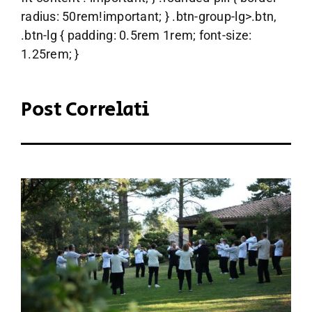
radius: 50rem!important; } .btn-group-lg>.btn,
.btn-lg { padding: 0.5rem 1rem; font-size:
1.25rem; }
Post Correlati