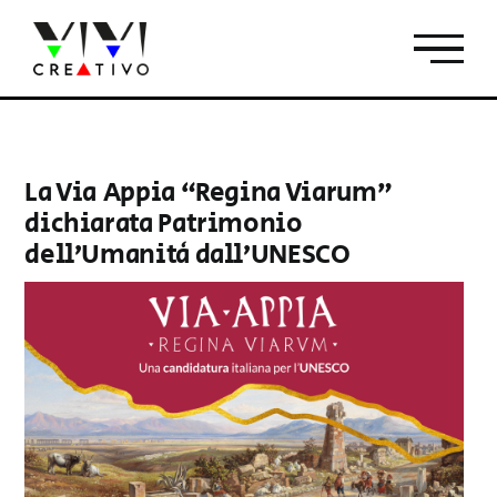
Salta
al
contenuto
La Via Appia “Regina Viarum”
dichiarata Patrimonio
dell’Umanità dall’UNESCO